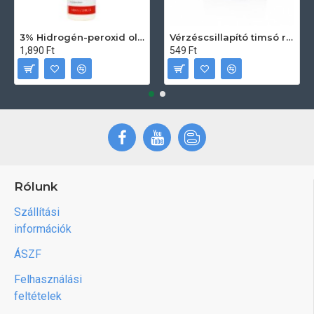
3% Hidrogén-peroxid oldat (sebfertőtlenítő) 100ml
Vérzéscsillapító timsó rúd 20db
1,890 Ft
549 Ft
Rólunk
Szállítási
információk
ÁSZF
Felhasználási
feltételek