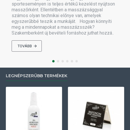
sporteseményen is teljes értékű kezelést nyújtson
masszőrként. Ellentétben a masszázsággyal
számos olyan technikai előnye van, amelyek
egyszerűbbé teszik a munkáját. Hogyan könnyíti
meg a mindennapokat a masszázsszék?
Szakemberként új bevételi forráshoz juthat hozzá..
TOVÁBB
LEGNÉPSZERŰBB TERMÉKEK