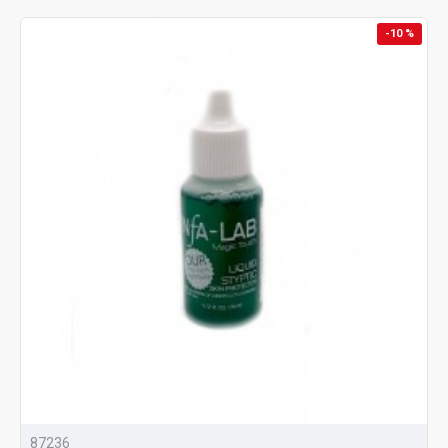
-10 %
87236