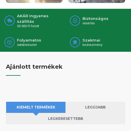
AKÁR Ingyenes
Biztonságos
szállítás
vásárlás
50 000 Ft felett
Folyamatos
Szakmai
raktárkészlet
kedvezmény
Ajánlott termékek
KIEMELT TERMÉKEK
LEGÚJABB
LEGKERESETTEBB