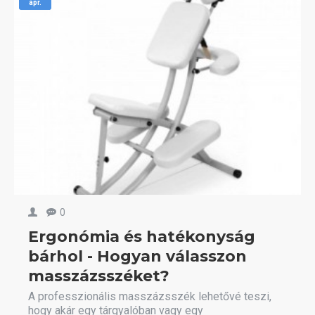
ápr.
0
Ergonómia és hatékonyság
bárhol - Hogyan válasszon
masszázsszéket?
A professzionális masszázsszék lehetővé teszi,
hogy akár egy tárgyalóban vagy egy