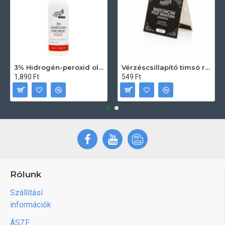
3% Hidrogén-peroxid oldat (sebfertőtlenítő) 100ml
Vérzéscsillapító timsó rúd 20db
1,890 Ft
549 Ft
Rólunk
Szállítási
információk
ÁSZF