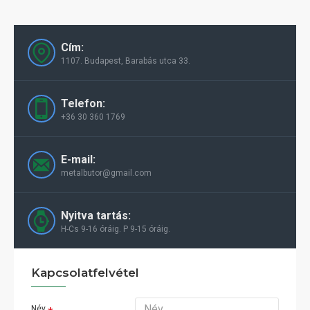
Cím:
1107. Budapest, Barabás utca 33.
Telefon:
+36 30 360 1769
E-mail:
metalbutor@gmail.com
Nyitva tartás:
H-Cs 9-16 óráig. P 9-15 óráig.
Kapcsolatfelvétel
Név