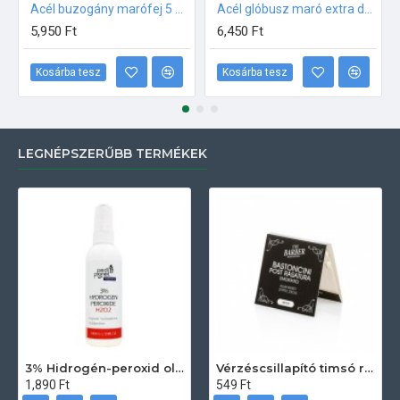
Acél buzogány marófej 5 mm
Acél glóbusz maró extra durva 5 mm
5,950 Ft
6,450 Ft
Kosárba tesz
Kosárba tesz
LEGNÉPSZERŰBB TERMÉKEK
3% Hidrogén-peroxid oldat (sebfertőtlenítő) 100ml
Vérzéscsillapító timsó rúd 20db
1,890 Ft
549 Ft