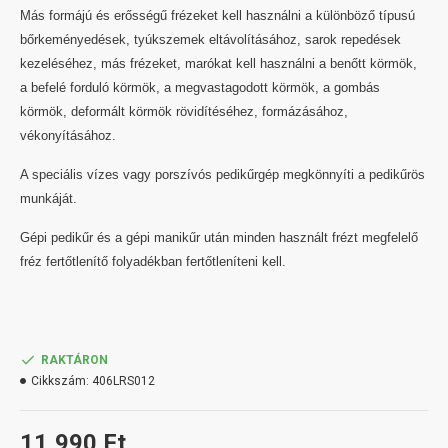
Más formájú és erősségű frézeket kell használni a különböző típusú
bőrkeményedések, tyúkszemek eltávolításához, sarok repedések
kezeléséhez, más frézeket, marókat kell használni a benőtt körmök,
a befelé forduló körmök, a megvastagodott körmök, a gombás
körmök, deformált körmök rövidítéséhez, formázásához,
vékonyításához.
A speciális vízes vagy porszívós pedikűrgép megkönnyíti a pedikűrös
munkáját.
Gépi pedikűr és a gépi manikűr után minden használt frézt megfelelő
fréz fertőtlenítő folyadékban fertőtleníteni kell.
RAKTÁRON
Cikkszám:
406LRS012
11,990 Ft