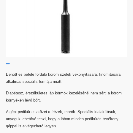
Benőtt és befelé forduló köröm szélek vékonyítására, finomítására
alkalmas speciális formája miatt.
Diabétesz, érszűkületes láb körmök kezelésénél nem sérti a köröm
környékén lévő bőrt.
A gépi pedikűr eszközei a frézek, marók. Speciális kialakításuk,
anyaguk lehetővé teszi, hogy a lábon minden pedikűrös tevékeny
géppel is elvégezhető legyen.