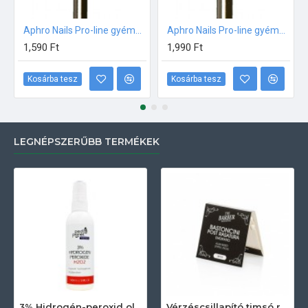
Aphro Nails Pro-line gyémánt műköröm csiszoló fréz gömb 2,3mm
Aphro Nails Pro-line gyémánt műköröm csiszoló fréz henger
1,590 Ft
1,990 Ft
Kosárba tesz
Kosárba tesz
LEGNÉPSZERŰBB TERMÉKEK
3% Hidrogén-peroxid oldat (sebfertőtlenítő) 100ml
Vérzéscsillapító timsó rúd 20db