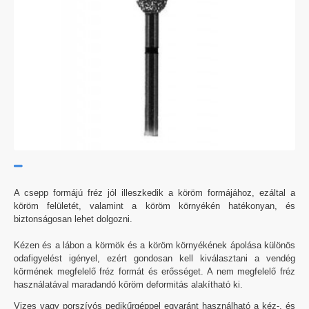
A csepp formájú fréz jól illeszkedik a köröm formájához, ezáltal a
köröm felületét, valamint a köröm környékén hatékonyan, és
biztonságosan lehet dolgozni.
Kézen és a lábon a körmök és a köröm környékének ápolása különös
odafigyelést igényel, ezért gondosan kell kiválasztani a vendég
körmének megfelelő fréz formát és erősséget. A nem megfelelő fréz
használatával maradandó köröm deformitás alakítható ki.
Vizes vagy porszívós pedikűrgéppel egyaránt használható a kéz-, és