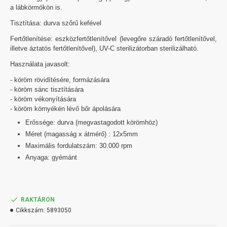
a lábkörmökön is.
Tisztítása: durva szőrű kefével
Fertőtlenítése: eszközfertőtlenítővel (levegőre száradó fertőtlenítővel,
illetve áztatós fertőtlenítővel), UV-C sterilizátorban sterilizálható.
Használata javasolt:
- köröm rövidítésére, formázására
- köröm sánc tisztítására
- köröm vékonyítására
- köröm környékén lévő bőr ápolására
Erőssége: durva (megvastagodott körömhöz)
Méret (magasság x átmérő) : 12x5mm
Maximális fordulatszám: 30.000 rpm
Anyaga: gyémánt
RAKTÁRON
Cikkszám:
5893050