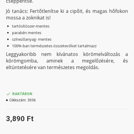
cseppentse.
Jó tanács: Fertőtlenítse ki a cipőit, és magas hőfokon
mossa a zoknikat is!
tartósítószer-mentes
parabén mentes
színezőanyag- mentes
100%-ban természetes összetevőket tartalmazz
Leggyakoribb nem kívánatos körömelváltozás a
körömgomba, aminek a megelőzésére, és
eltüntetésére van természetes megoldás.
RAKTÁRON
Cikkszám:
3036
3,890 Ft