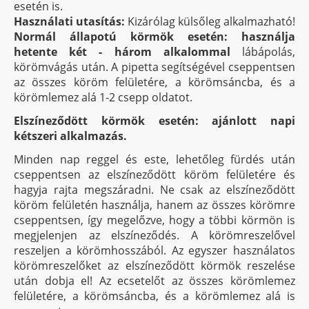
esetén is.
Használati utasítás:
Kizárólag külsőleg alkalmazható!
Normál állapotú körmök esetén: használja
hetente két - három alkalommal
lábápolás,
körömvágás után. A pipetta segítségével cseppentsen
az összes köröm felületére, a körömsáncba, és a
körömlemez alá 1-2 csepp oldatot.
Elszíneződött körmök esetén: ajánlott napi
kétszeri alkalmazás.
Minden nap reggel és este, lehetőleg fürdés után
cseppentsen az elszíneződött köröm felületére és
hagyja rajta megszáradni. Ne csak az elszíneződött
köröm felületén használja, hanem az összes körömre
cseppentsen, így megelőzve, hogy a többi körmön is
megjelenjen az elszíneződés. A körömreszelővel
reszeljen a körömhosszából. Az egyszer használatos
körömreszelőket az elszíneződött körmök reszelése
után dobja el! Az ecsetelőt az összes körömlemez
felületére, a körömsáncba, és a körömlemez alá is