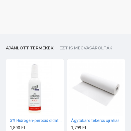
AJÁNLOTT TERMÉKEK
EZT IS MEGVÁSÁROLTÁK
3% Hidrogén-peroxid oldat (sebfertőtlenítő) 100ml
Ágytakaró tekercs újrahasznosított papírból 50m
1,890 Ft
1,799 Ft