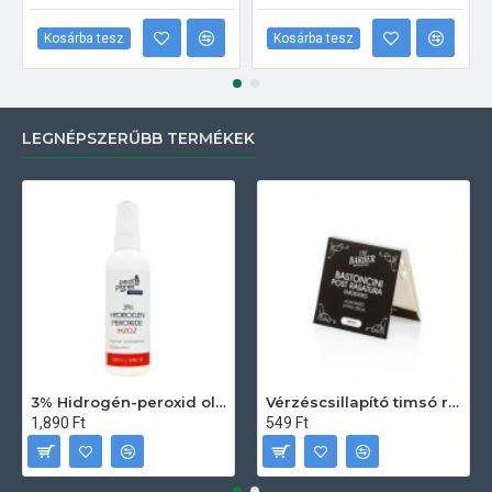
Kosárba tesz
Kosárba tesz
LEGNÉPSZERŰBB TERMÉKEK
3% Hidrogén-peroxid oldat (sebfertőtlenítő) 100ml
Vérzéscsillapító timsó rúd 20db
1,890 Ft
549 Ft