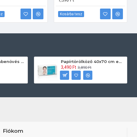
1,590 Ft
sz
Kosárba tesz
Prontoman körömbenövés kezelő gél tamponáláshoz 20 ml
Papírtörölköző 40x70 cm egyszerhasználatos 60db/csomag
3,490 Ft
3,890 Ft
Fiókom