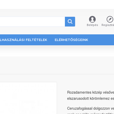
Belépés
Regisztr
LHASZNÁLÁSI FELTÉTELEK
ELÉRHETŐSÉGEINK
Rozsdamentes közép vésővel 
elszarusodott körömlemez es
Ceruzafogással dolgozzon ve