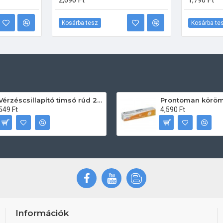
2,690 Ft
1,790 Ft
Kosárba tesz
Kosárba te
Vérzéscsillapító timsó rúd 20db
549 Ft
4,590 Ft
Információk