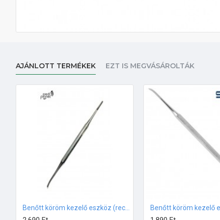
AJÁNLOTT TERMÉKEK
EZT IS MEGVÁSÁROLTÁK
Benőtt köröm kezelő eszköz (recés végekkel)