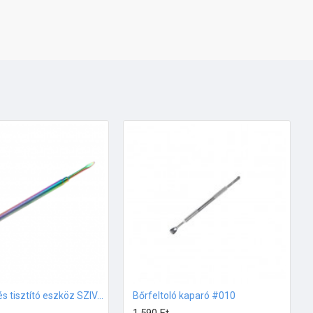
Bőrfeltoló és tisztító eszköz SZIVÁRVÁNY Ocho Nails
Bőrfeltoló kaparó #010