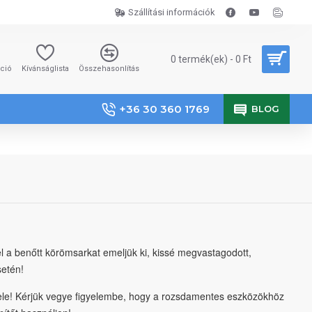
Szállítási információk
0 termék(ek) - 0 Ft
áció
Kívánságlista
Összehasonlítás
+36 30 360 1769
BLOG
a benőtt körömsarkat emeljük ki, kissé megvastagodott,
etén!
le! Kérjük vegye figyelembe, hogy a rozsdamentes eszközökhöz