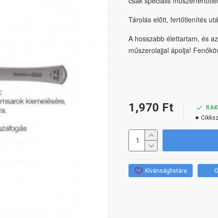
csak speciális műszerfertőtle
Tárolás előtt, fertőtlenítés ut
A hosszabb élettartam, és az
műszerolajjal ápolja! Fenők
1,970 Ft
RA
Cikks
Kívánságlistára
Ö