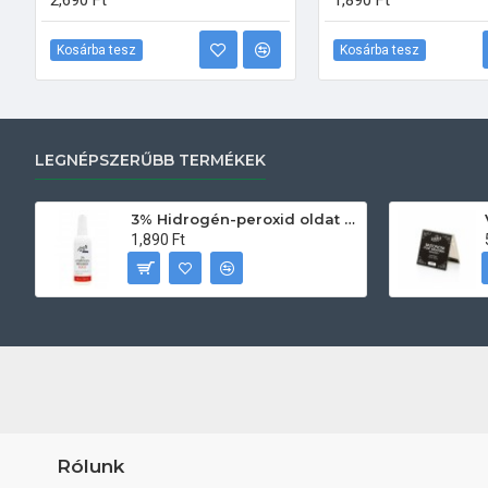
2,690 Ft
1,890 Ft
Kosárba tesz
Kosárba tesz
LEGNÉPSZERŰBB TERMÉKEK
3% Hidrogén-peroxid oldat (sebfertőtlenítő) 100ml
1,890 Ft
Rólunk