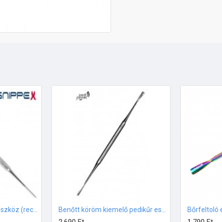
Benőtt köröm kezelő eszköz (recés) SNIPPEX
Benőtt köröm kiemelő pedikűr eszköz