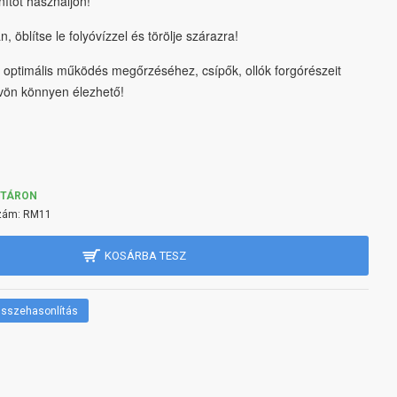
nítőt használjon!
án, öblítse le folyóvízzel és törölje szárazra!
 optimális működés megőrzéséhez, csípők, ollók forgórészeit
övön könnyen élezhető!
KTÁRON
zám:
RM11
KOSÁRBA TESZ
sszehasonlítás