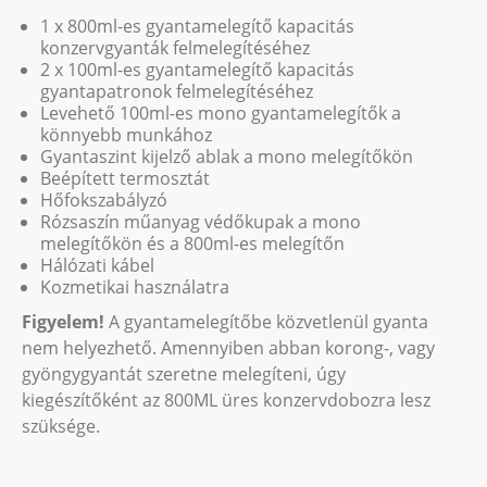
1 x 800ml-es gyantamelegítő kapacitás
konzervgyanták felmelegítéséhez
2 x 100ml-es gyantamelegítő kapacitás
gyantapatronok felmelegítéséhez
Levehető 100ml-es mono gyantamelegítők a
könnyebb munkához
Gyantaszint kijelző ablak a mono melegítőkön
Beépített termosztát
Hőfokszabályzó
Rózsaszín műanyag védőkupak a mono
melegítőkön és a 800ml-es melegítőn
Hálózati kábel
Kozmetikai használatra
Figyelem!
A gyantamelegítőbe közvetlenül gyanta
nem helyezhető. Amennyiben abban korong-, vagy
gyöngygyantát szeretne melegíteni, úgy
kiegészítőként az 800ML üres konzervdobozra lesz
szüksége.