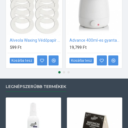
Alveola Waxing Védőpapír gyantázógéphez 10db/csom
Advance 400ml-es gyantamelegítő
599 Ft
19,799 Ft
Kosárba tesz
Kosárba tesz
LEGNÉPSZERŰBB TERMÉKEK