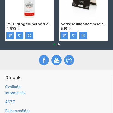
3% Hidrogén-peroxid oldat (sebfertőtlenítő) 100ml
Vérzéscsillapító timsó rúd 20db
1,890 Ft
549 Ft
Rólunk
Szállítási
információk
ÁSZF
Felhasználási