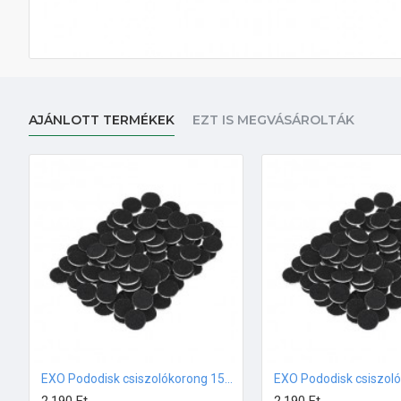
AJÁNLOTT TERMÉKEK
EZT IS MEGVÁSÁROLTÁK
EXO Pododisk csiszolókorong 15mm #100 100db