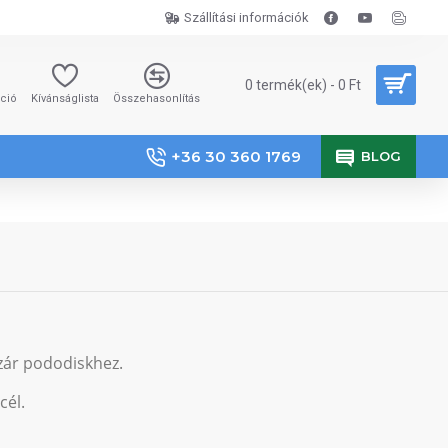
Szállítási információk
0 termék(ek) - 0 Ft
áció
Kívánságlista
Összehasonlítás
+36 30 360 1769
BLOG
zár pododiskhez.
cél.