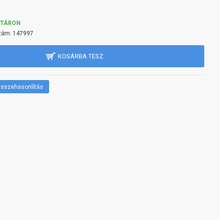
KTÁRON
zám:
147997
KOSÁRBA TESZ
sszehasonlítás