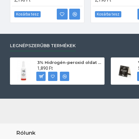
2,190 Ft
2,190 Ft
Kosárba tesz
Kosárba tesz
LEGNÉPSZERŰBB TERMÉKEK
3% Hidrogén-peroxid oldat (sebfertőtlenítő) 100ml
1,890 Ft
Rólunk