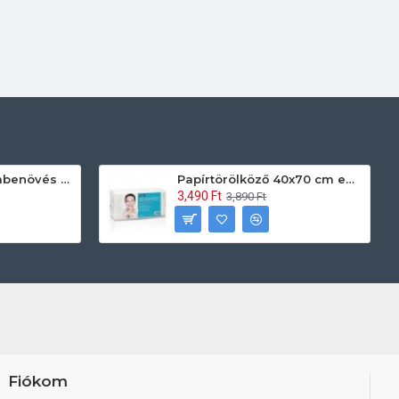
Prontoman körömbenövés kezelő gél tamponáláshoz 20 ml
Papírtörölköző 40x70 cm egyszerhasználatos 60db/csomag
3,490 Ft
3,890 Ft
Fiókom