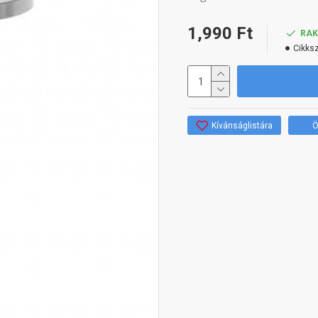
1,990 Ft
RA
Cikks
Kívánságlistára
Ö