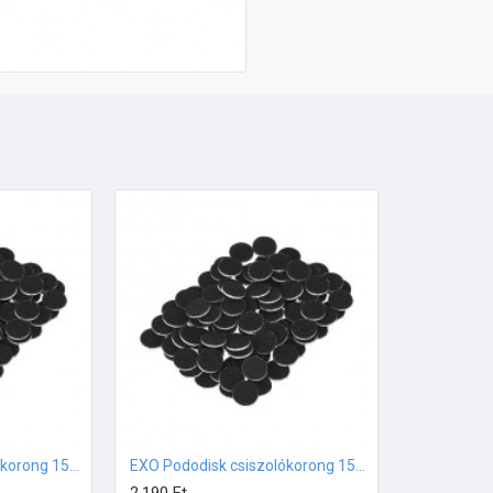
EXO Pododisk csiszolókorong 15mm #120 100db
EXO Pododisk csiszolókorong 15mm #180 100db