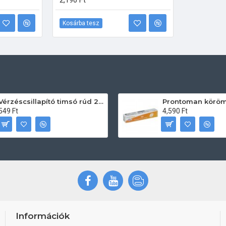
2,190 Ft
Kosárba tesz
Vérzéscsillapító timsó rúd 20db
549 Ft
4,590 Ft
Információk