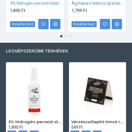
3% Hidrogén-peroxid oldat (sebfertőtlenítő) 100ml
Ágytakaró tekercs újrahasznosított papírból 50m
1,890 Ft
1,799 Ft
Kosárba tesz
Kosárba tesz
LEGNÉPSZERŰBB TERMÉKEK
3% Hidrogén-peroxid oldat (sebfertőtlenítő) 100ml
Vérzéscsillapító timsó rúd 20db
1,890 Ft
549 Ft