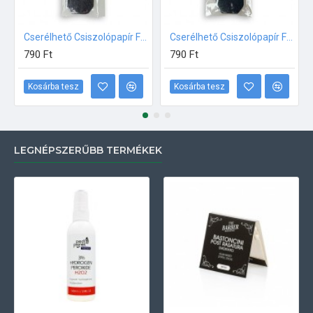
Cserélhető Csiszolópapír Fém Sarokreszelőhöz 10db - #100
Cserélhető Csiszolópapír Fém Sarokreszelőhöz 10db - #180
790 Ft
790 Ft
Kosárba tesz
Kosárba tesz
LEGNÉPSZERŰBB TERMÉKEK