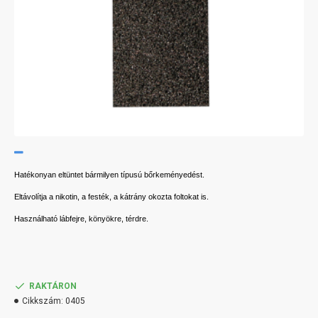
Hatékonyan eltüntet bármilyen típusú bőrkeményedést.
Eltávolítja a nikotin, a festék, a kátrány okozta foltokat is.
Használható lábfejre, könyökre, térdre.
RAKTÁRON
Cikkszám:
0405