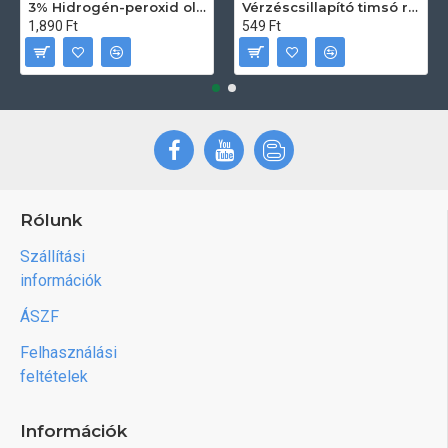
3% Hidrogén-peroxid oldat (sebfertőtlenítő) 100ml
Vérzéscsillapító timsó rúd 20db
1,890 Ft
549 Ft
Rólunk
Szállítási
információk
ÁSZF
Felhasználási
feltételek
Információk