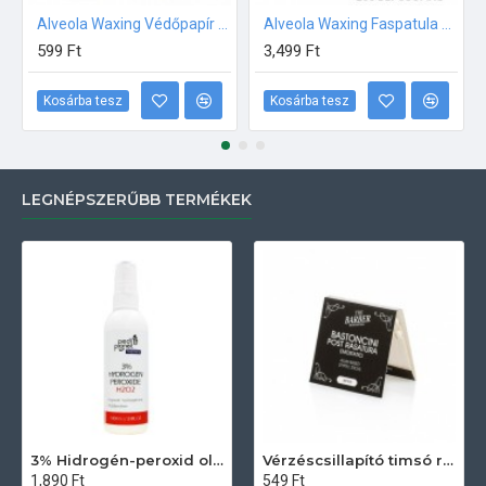
Alveola Waxing Védőpapír gyantázógéphez 10db/csom
Alveola Waxing Faspatula 200db /csom
599 Ft
3,499 Ft
Kosárba tesz
Kosárba tesz
LEGNÉPSZERŰBB TERMÉKEK
3% Hidrogén-peroxid oldat (sebfertőtlenítő) 100ml
Vérzéscsillapító timsó rúd 20db
1,890 Ft
549 Ft