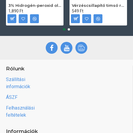
3% Hidrogén-peroxid oldat (sebfertőtlenítő) 100ml
Vérzéscsillapító timsó rúd 20db
1,890 Ft
549 Ft
Rólunk
Szállítási
információk
ÁSZF
Felhasználási
feltételek
Információk