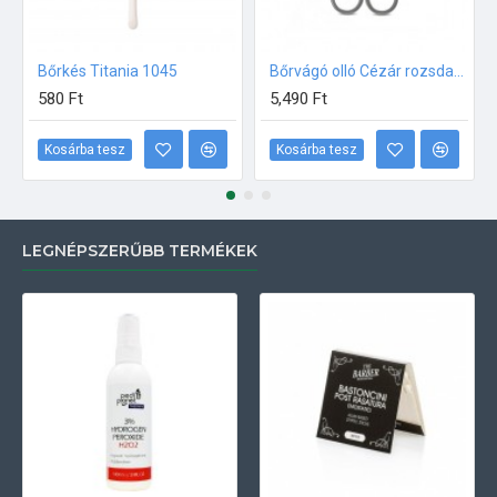
Bőrkés Titania 1045
Bőrvágó olló Cézár rozsdamentes
580 Ft
5,490 Ft
Kosárba tesz
Kosárba tesz
LEGNÉPSZERŰBB TERMÉKEK