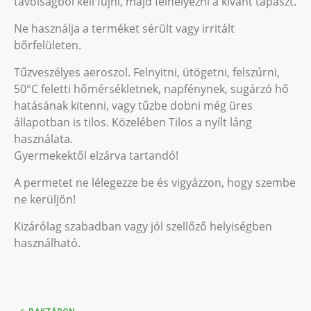
távolságból kell fújni, majd felhelyezni a kívánt tapaszt.
Ne használja a terméket sérült vagy irritált
bőrfelületen.
Tűzveszélyes aeroszol. Felnyitni, ütögetni, felszúrni,
50°C feletti hőmérsékletnek, napfénynek, sugárzó hő
hatásának kitenni, vagy tűzbe dobni még üres
állapotban is tilos. Közelében Tilos a nyílt láng
használata.
Gyermekektől elzárva tartandó!
A permetet ne lélegezze be és vigyázzon, hogy szembe
ne kerüljön!
Kizárólag szabadban vagy jól szellőző helyiségben
használható.