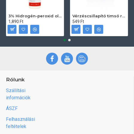
3% Hidrogén-peroxid oldat (sebfertőtlenítő) 100ml
Vérzéscsillapító timsó rúd 20db
1,890 Ft
549 Ft
Rólunk
Szállítási
információk
ÁSZF
Felhasználási
feltételek