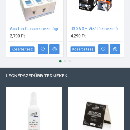
AcuTop Classic kineziológiai tapasz 5x5cm TÖBBFÉLE SZÍNBEN
d3 X6.0 – Vízálló kineziológiai tapasz FEKETE 5cmx6m
2,790 Ft
4,290 Ft
Kosárba tesz
Kosárba tesz
LEGNÉPSZERŰBB TERMÉKEK