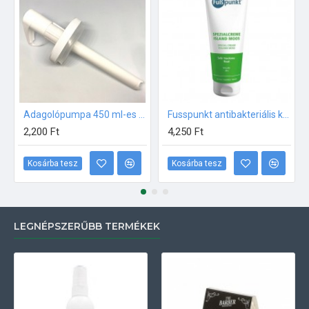
Adagolópumpa 450 ml-es termékekhez
Fusspunkt antibakteriális krém izlandi zuzmóval, extra száraz, gyulladásra hajlamos bőrre 125ml
2,200 Ft
4,250 Ft
Kosárba tesz
Kosárba tesz
LEGNÉPSZERŰBB TERMÉKEK