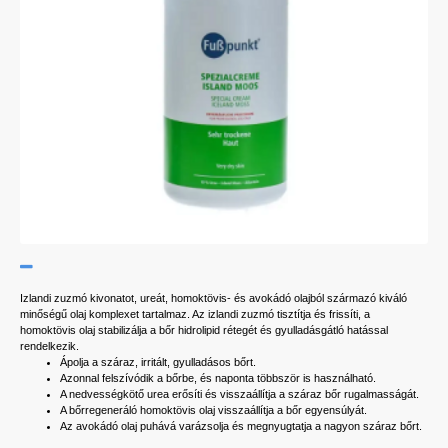
Izlandi zuzmó kivonatot, ureát, homoktövis- és avokádó olajból származó kiváló
minőségű olaj komplexet tartalmaz. Az izlandi zuzmó tisztítja és frissíti, a
homoktövis olaj stabilizálja a bőr hidrolipid rétegét és gyulladásgátló hatással
rendelkezik.
Ápolja a száraz, irritált, gyulladásos bőrt.
Azonnal felszívódik a bőrbe, és naponta többször is használható.
A nedvességkötő urea erősíti és visszaállítja a száraz bőr rugalmasságát.
A bőrregeneráló homoktövis olaj visszaállítja a bőr egyensúlyát.
Az avokádó olaj puhává varázsolja és megnyugtatja a nagyon száraz bőrt.