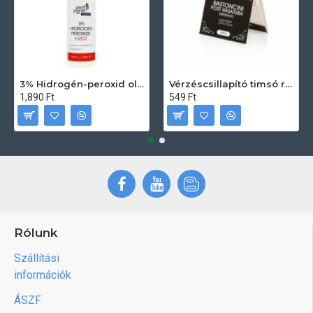
3% Hidrogén-peroxid oldat (sebfertőtlenítő) 100ml
Vérzéscsillapító timsó rúd 20db
1,890 Ft
549 Ft
Rólunk
Szállítási
információk
ÁSZF