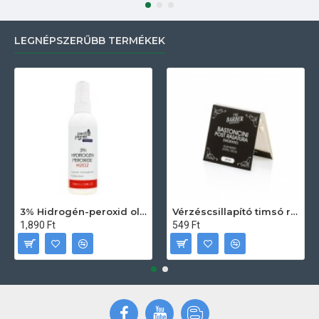
LEGNÉPSZERŰBB TERMÉKEK
3% Hidrogén-peroxid oldat (sebfertőtlenítő) 100ml
Vérzéscsillapító timsó rúd 20db
1,890 Ft
549 Ft