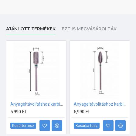
AJÁNLOTT TERMÉKEK
EZT IS MEGVÁSÁROLTÁK
Anyageltávolításhoz karbid fej NAGYON DURVA 250071-XC
Anyageltávolításhoz karbid fej NAGYON DURVA 250072-XC
5,990 Ft
5,990 Ft
Kosárba tesz
Kosárba tesz