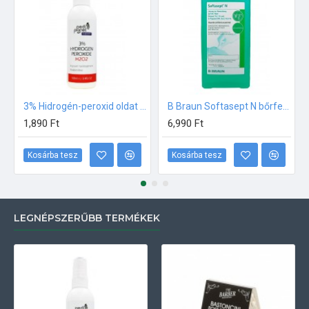
3% Hidrogén-peroxid oldat (sebfertőtlenítő) 100ml
B Braun Softasept N bőrfertőtlenítő 1000ml
1,890 Ft
6,990 Ft
Kosárba tesz
Kosárba tesz
LEGNÉPSZERŰBB TERMÉKEK