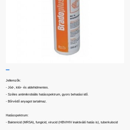
Jellemzők:
- Jód-, klór- és aldehidmentes.
- Széles antimikrobiális hatásspektrum, gyors behatási idő.
- Bőrvédő anyagot tartalmaz.
Hatásspektrum:
- Baktericid (MRSA), fungicid, virucid (HBV/HIV inaktiváló hatás is), tuberkulocid