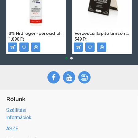
3% Hidrogén-peroxid oldat (sebfertőtlenítő) 100ml
Vérzéscsillapító timsó rúd 20db
1,890 Ft
549 Ft
Rólunk
Szállítási
információk
ÁSZF