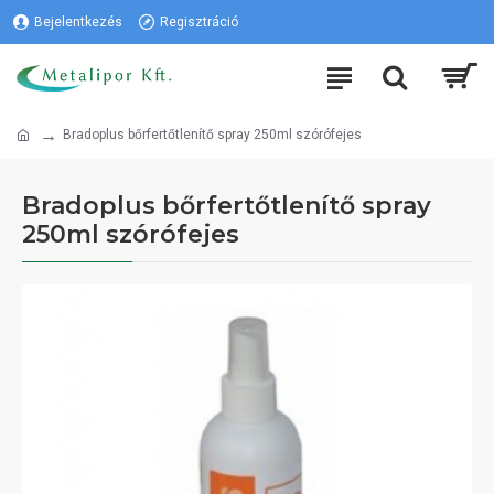
Bejelentkezés
Regisztráció
Bradoplus bőrfertőtlenítő spray 250ml szórófejes
Bradoplus bőrfertőtlenítő spray
250ml szórófejes