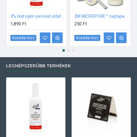
3% Hidrogén-peroxid oldat (sebfertőtlenítő) 100ml
3M MICROPORE™ ragtapasz - 1,25 cm x 9.14 m
1,890 Ft
250 Ft
Kosárba tesz
Kosárba tesz
LEGNÉPSZERŰBB TERMÉKEK