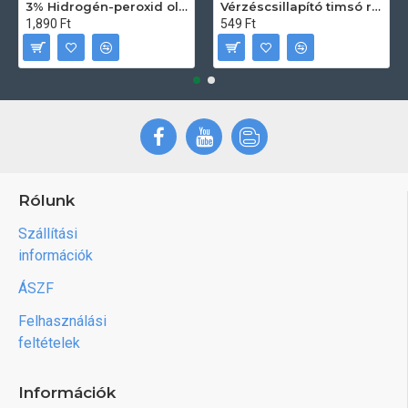
3% Hidrogén-peroxid oldat (sebfertőtlenítő) 100ml
Vérzéscsillapító timsó rúd 20db
1,890 Ft
549 Ft
Rólunk
Szállítási
információk
ÁSZF
Felhasználási
feltételek
Információk