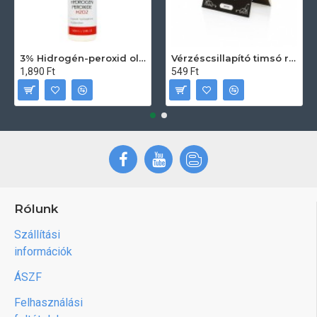
3% Hidrogén-peroxid oldat (sebfertőtlenítő) 100ml
Vérzéscsillapító timsó rúd 20db
1,890 Ft
549 Ft
Rólunk
Szállítási
információk
ÁSZF
Felhasználási