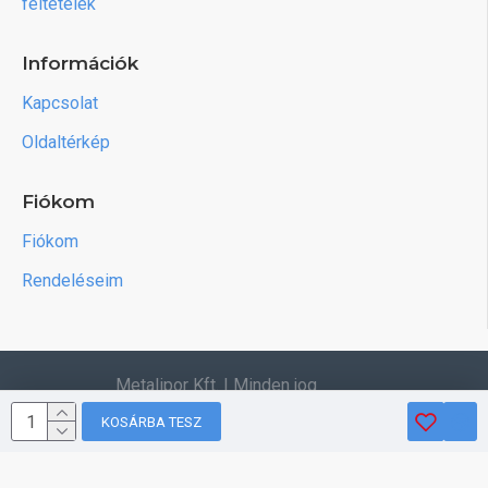
feltételek
Információk
Kapcsolat
Oldaltérkép
Fiókom
Fiókom
Rendeléseim
Metalipor Kft. | Minden jog
fenntartva.
KOSÁRBA TESZ