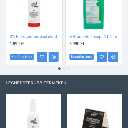
3% Hidrogén-peroxid oldat (sebfertőtlenítő) 100ml
B Braun Softasept N bőrfertőtlenítő 1000ml
1,890 Ft
6,990 Ft
Kosárba tesz
Kosárba tesz
LEGNÉPSZERŰBB TERMÉKEK