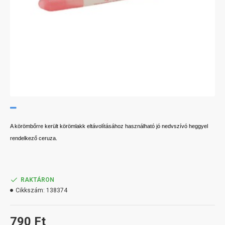
A körömbőrre került körömlakk eltávolításához használható jó nedvszívó heggyel
rendelkező ceruza.
RAKTÁRON
Cikkszám:
138374
790 Ft