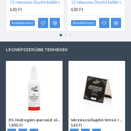
12 rekeszes Díszítő kellék tároló Fehér
12 rekeszes Díszítő kellék tároló Fekete
630 Ft
630 Ft
Kosárba tesz
Kosárba tesz
LEGNÉPSZERŰBB TERMÉKEK
3% Hidrogén-peroxid oldat (sebfertőtlenítő) 100ml
Vérzéscsillapító timsó rúd 20db
1,890 Ft
549 Ft