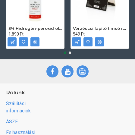
3% Hidrogén-peroxid oldat (sebfertőtlenítő) 100ml
Vérzéscsillapító timsó rúd 20db
1,890 Ft
549 Ft
Rólunk
Szállítási
információk
ÁSZF
Felhasználási