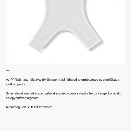
Az ’Y’ fésű használatával tökéletesen rásimíthatod a természetes szempillákat a
szilikon padra.
Sima felével simítsd a szempillákat a szilikon padra majd a fésűs véggel korrigáltd
az egyenlőtlenségeket.
A csomag 3db 'Y' fésűt tartalmaz.