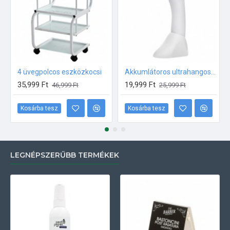
4 üvegpolcos eszközkocsi
Akkumlátoros ultrahangos készülék
35,999 Ft
19,999 Ft
46,999 Ft
25,999 Ft
Kosárba tesz
Kosárba tesz
LEGNÉPSZERŰBB TERMÉKEK