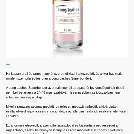
Ha igazán profi és tartós munkát szeretnél kiadni a kezed közül, akkor használd
minden szempilla építés után a Long Lashes Superbondert.
A Long Lashes Superbonder azonnal megköti a ragasztót így vendégednek többé
nem kell betartania a 24-48 órás szabályt, miszerint ebben az időszakban nem
érheti nedvesség a pilláját.
Mivel a ragasztó azonnal megköt így teljesen megszüntethetjük a kipárolgást,
ezáltal elkerülhetjük a szem irritációt illetve az allergiás reakciók esélye is jelentősen
csökken.
Ez a formula elegyedik a szempilla ragasztóval és kiszorítja a nedvességet a
ragasztóból, ezáltal hatékonyan lezárja és szorosabb kötést létrehozva köti meg