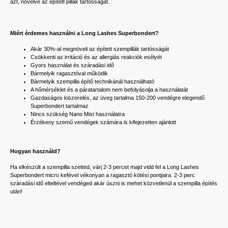
azt, növelve az épített pillák tartósságát.
Miért érdemes használni a Long Lashes Superbondert?
Akár 30%-al megnöveli az épített szempillák tartósságát
Csökkenti az irritáció és az allergiás reakciók esélyét
Gyors használat és száradási idő
Bármelyik ragasztóval működik
Bármelyik szempilla építő technikánál használható
A hőmérséklet és a páratartalom nem befolyásolja a használatát
Gazdaságos kiszerelés, az üveg tartalma 150-200 vendégre elegendő
Superbondert tartalmaz
Nincs szükség Nano Mist használatra
Érzékeny szemű vendégek számára is kifejezetten ajánlott
Hogyan használd?
Ha elkészült a szempilla szetted, várj 2-3 percet majd vidd fel a Long Lashes
Superbondert micro kefével vékonyan a ragasztó kötési pontjaira. 2-3 perc
száradási idő elteltével vendéged akár úszni is mehet közvetlenül a szempilla építés
után!