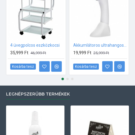
4 üvegpolcos eszközkocsi
Akkumlátoros ultrahangos készülék
35,999 Ft
19,999 Ft
46,999 Ft
25,999 Ft
Kosárba tesz
Kosárba tesz
LEGNÉPSZERŰBB TERMÉKEK