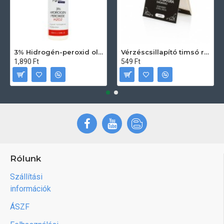
3% Hidrogén-peroxid oldat (sebfertőtlenítő) 100ml
Vérzéscsillapító timsó rúd 20db
1,890 Ft
549 Ft
Rólunk
Szállítási
információk
ÁSZF