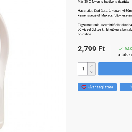
Már 30 C fokon is hatékony tisztítás.
Használat: lásd ábra. 1 kupaknyi 50m
keménységétől. Makacs foltok esetén 
Figyelmeztetés: szemirritációt okozha
bő vízzel öblítse ki, lehetőleg a konta
orvoshoz.
2,799 Ft
RA
Cikks
Kívánságlistára
Ö