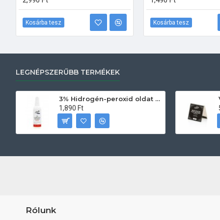
2,990 Ft
1,490 Ft
Kosárba tesz
Kosárba tesz
LEGNÉPSZERŰBB TERMÉKEK
3% Hidrogén-peroxid oldat (sebfertőtlenítő) 100ml
1,890 Ft
Rólunk