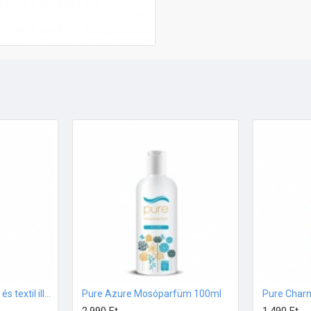
Pure Azure Légfrissítő és textil illatosító – 250ml
Pure Azure Mosóparfüm 100ml