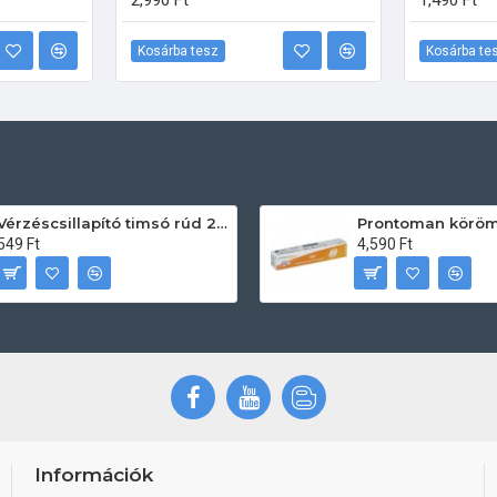
2,990 Ft
1,490 Ft
Kosárba tesz
Kosárba te
Vérzéscsillapító timsó rúd 20db
549 Ft
4,590 Ft
Információk