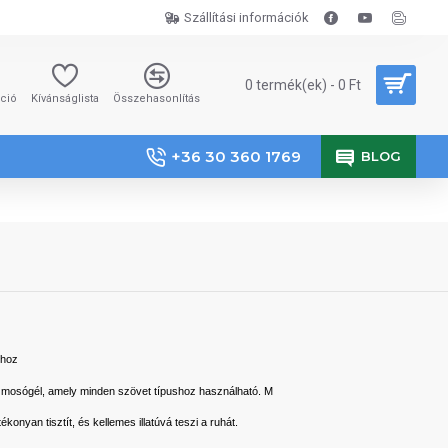
Szállítási információk
0 termék(ek) - 0 Ft
áció
Kívánságlista
Összehasonlítás
+36 30 360 1769
BLOG
hoz
mosógél, amely minden szövet típushoz használható. M
konyan tisztít, és kellemes illatúvá teszi a ruhát.