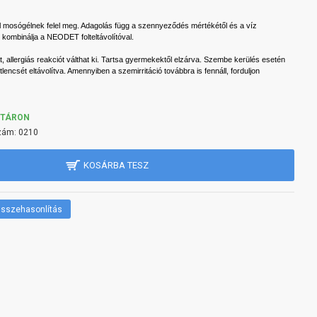
l mosógélnek felel meg. Adagolás függ a szennyeződés mértékétől és a víz
kombinálja a NEODET folteltávolítóval.
t, allergiás reakciót válthat ki. Tartsa gyermekektől elzárva. Szembe kerülés esetén
ktlencsét eltávolítva. Amennyiben a szemirritáció továbbra is fennáll, forduljon
KTÁRON
zám:
0210
KOSÁRBA TESZ
sszehasonlítás