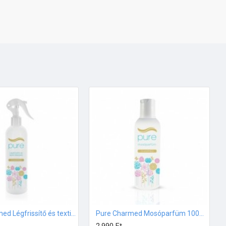
Pure Charmed Légfrissítő és textil illatosító – 250ml
Pure Charmed Mosóparfüm 100ml