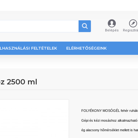
Belépés
Regisztr
LHASZNÁLÁSI FELTÉTELEK
ELÉRHETŐSÉGEINK
z 2500 ml
FOLYÉKONY MOSÓGÉL fehér ruhák
Gépi és kézi mosáshoz alkalmazható 
ég alacsony hőmérséklet mellett is haté