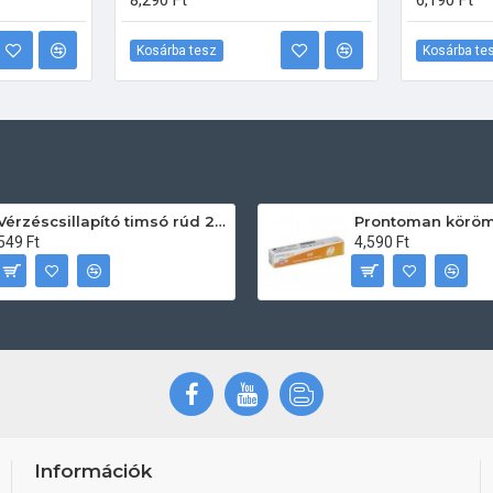
8,290 Ft
6,190 Ft
Kosárba tesz
Kosárba te
Vérzéscsillapító timsó rúd 20db
549 Ft
4,590 Ft
Információk