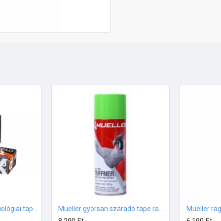
d3 X6.0 – Vízálló kineziológiai tapasz FEKETE 5cmx6m
Mueller gyorsan száradó tape ragasztó spray (283g)