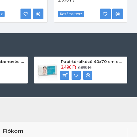
2,990 Ft
sz
Kosárba tesz
Prontoman körömbenövés kezelő gél tamponáláshoz 20 ml
Papírtörölköző 40x70 cm egyszerhasználatos 60db/csomag
3,490 Ft
3,890 Ft
Fiókom