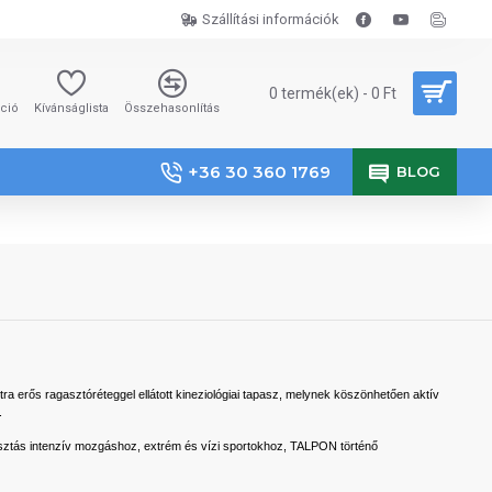
Szállítási információk
0 termék(ek) - 0 Ft
áció
Kívánságlista
Összehasonlítás
+36 30 360 1769
BLOG
rős ragasztóréteggel ellátott kineziológiai tapasz, melynek köszönhetően aktív
.
asztás intenzív mozgáshoz, extrém és vízi sportokhoz, TALPON történő