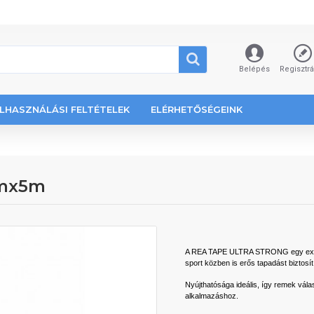
Belépés
Regisztr
LHASZNÁLÁSI FELTÉTELEK
ELÉRHETŐSÉGEINK
cmx5m
A REA TAPE ULTRA STRONG egy extra e
sport közben is erős tapadást biztosít
Nyújthatósága ideális, így remek vál
alkalmazáshoz.