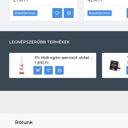
2,790 Ft
4,290 Ft
Kosárba tesz
Kosárba tesz
LEGNÉPSZERŰBB TERMÉKEK
3% Hidrogén-peroxid oldat (sebfertőtlenítő) 100ml
1,890 Ft
Rólunk