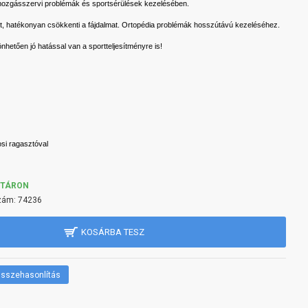
mozgásszervi problémák és sportsérülések kezelésében.
dőt, hatékonyan csökkenti a fájdalmat. Ortopédia problémák hosszútávú kezeléséhez.
nhetően jó hatással van a sportteljesítményre is!
si ragasztóval
KTÁRON
zám:
74236
KOSÁRBA TESZ
sszehasonlítás