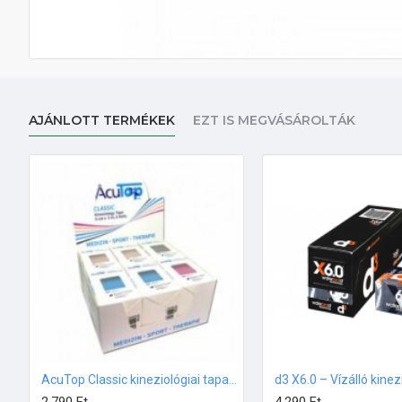
AJÁNLOTT TERMÉKEK
EZT IS MEGVÁSÁROLTÁK
AcuTop Classic kineziológiai tapasz 5x5cm TÖBBFÉLE SZÍNBEN