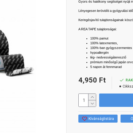
Gyors és hatékony segítséget nyújt 
Lényegesen lerövidíti a gyógyulási i
Keringésjavító tulajdonságainak köszö
A REA TAPE tulajdonságai:
100% pamut
100% latexmentes,
100%-ban gyógyszermentes
hypoallergén
lég- nedvességáteresztő
prémium minőségű japán orvo
5 napon át fennmarad
4,950 Ft
RA
Cikks
Kívánságlistára
Ö