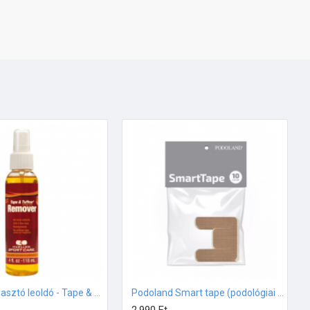
Mueller ragasztó leoldó - Tape & Tuffner eltávolító spray (118ml)
Podoland Smart tape (podológiai tapasz) 10db/csomag