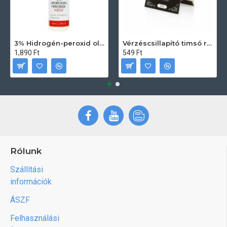
3% Hidrogén-peroxid oldat (sebfertőtlenítő) 100ml
Vérzéscsillapító timsó rúd 20db
1,890 Ft
549 Ft
Rólunk
Szállítási
információk
ÁSZF
Felhasználási