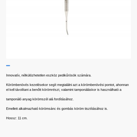
Innovatív, nélkülözhetetlen eszköz pedikűrösök számára.
Körömbenövés kezelésekor segít megtalálni azt a körömbenövési pontot, ahonnan
el kell távolítani a benőtt körömrészt, valamint tamponáláskor is használható a
tamponáló anyag körömszél alá fordításához.
Emellett alkalmazható körömsánc és gombás köröm tisztításához is.
Hossz: 11 cm.