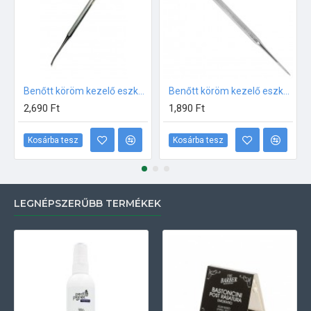
Benőtt köröm kezelő eszköz (recés végekkel)
Benőtt köröm kezelő eszköz (recés) SNIPPEX
2,690 Ft
1,890 Ft
Kosárba tesz
Kosárba tesz
LEGNÉPSZERŰBB TERMÉKEK