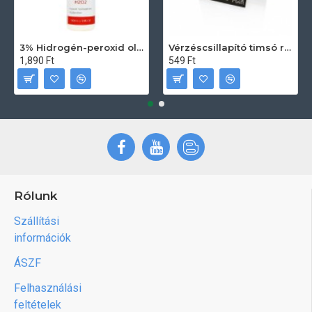
3% Hidrogén-peroxid oldat (sebfertőtlenítő) 100ml
Vérzéscsillapító timsó rúd 20db
1,890 Ft
549 Ft
Rólunk
Szállítási
információk
ÁSZF
Felhasználási
feltételek