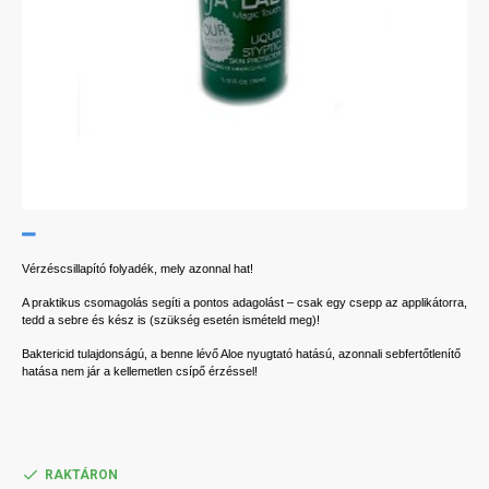
Vérzéscsillapító folyadék, mely azonnal hat!
A praktikus csomagolás segíti a pontos adagolást – csak egy csepp az applikátorra,
tedd a sebre és kész is (szükség esetén ismételd meg)!
Baktericid tulajdonságú, a benne lévő Aloe nyugtató hatású, azonnali sebfertőtlenítő
hatása nem jár a kellemetlen csípő érzéssel!
RAKTÁRON