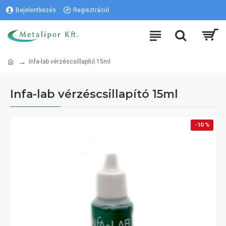
Bejelentkezés
Regisztráció
Infa-lab vérzéscsillapító 15ml
Infa-lab vérzéscsillapító 15ml
-10 %