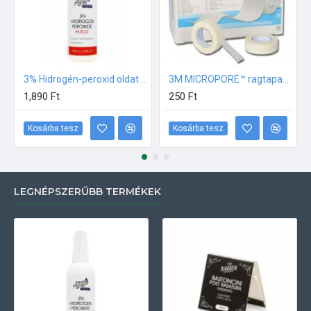
3% Hidrogén-peroxid oldat (sebfertőtlenítő) 100ml
3M MICROPORE™ ragtapasz - 1,25 cm x 9.14 m
1,890 Ft
250 Ft
Kosárba tesz
Kosárba tesz
LEGNÉPSZERŰBB TERMÉKEK