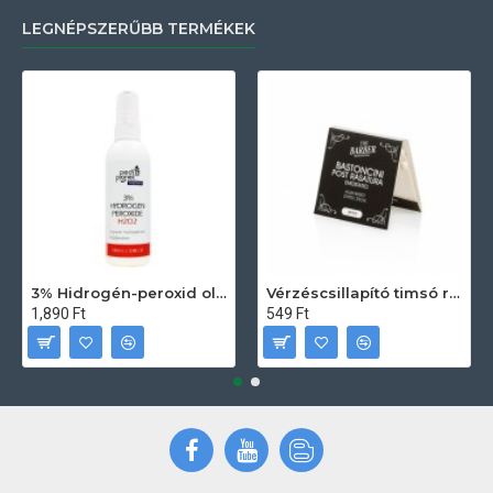
LEGNÉPSZERŰBB TERMÉKEK
3% Hidrogén-peroxid oldat (sebfertőtlenítő) 100ml
Vérzéscsillapító timsó rúd 20db
1,890 Ft
549 Ft