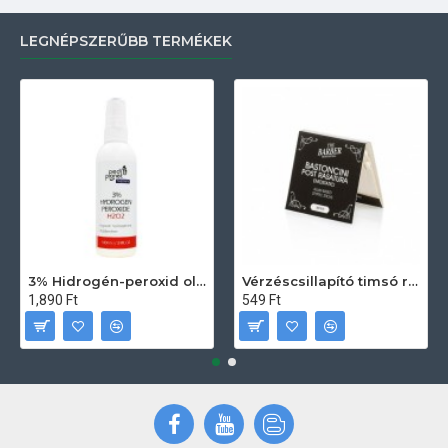
LEGNÉPSZERŰBB TERMÉKEK
3% Hidrogén-peroxid oldat (sebfertőtlenítő) 100ml
Vérzéscsillapító timsó rúd 20db
1,890 Ft
549 Ft