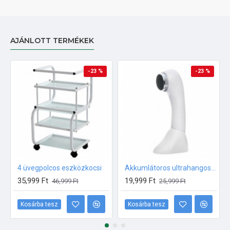
AJÁNLOTT TERMÉKEK
-23 %
-23 %
4 üvegpolcos eszközkocsi
Akkumlátoros ultrahangos készülék
35,999 Ft
19,999 Ft
46,999 Ft
25,999 Ft
Kosárba tesz
Kosárba tesz