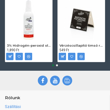
3% Hidrogén-peroxid oldat (sebfertőtlenítő) 100ml
Vérzéscsillapító timsó rúd 20db
1,890 Ft
549 Ft
Rólunk
Szállítási