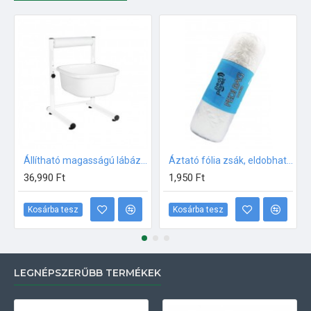
Állítható magasságú lábáztató FIX VAGY GURULÓS
Áztató fólia zsák, eldobható 100db
36,990 Ft
1,950 Ft
Kosárba tesz
Kosárba tesz
LEGNÉPSZERŰBB TERMÉKEK