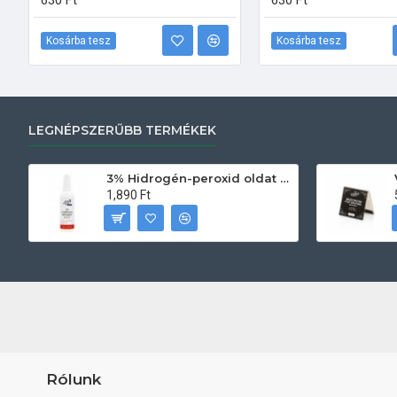
630 Ft
630 Ft
Kosárba tesz
Kosárba tesz
LEGNÉPSZERŰBB TERMÉKEK
3% Hidrogén-peroxid oldat (sebfertőtlenítő) 100ml
1,890 Ft
Rólunk