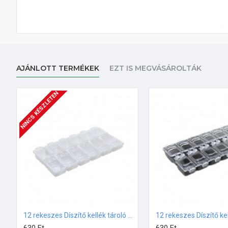
AJÁNLOTT TERMÉKEK
EZT IS MEGVÁSÁROLTÁK
NINCS KÉSZLETEN
12 rekeszes Díszítő kellék tároló Fehér