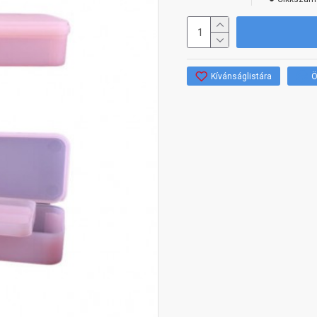
Kívánságlistára
Ö