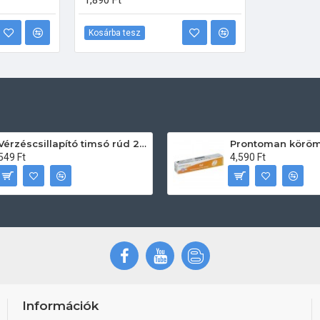
1,890 Ft
Kosárba tesz
Vérzéscsillapító timsó rúd 20db
549 Ft
4,590 Ft
Információk