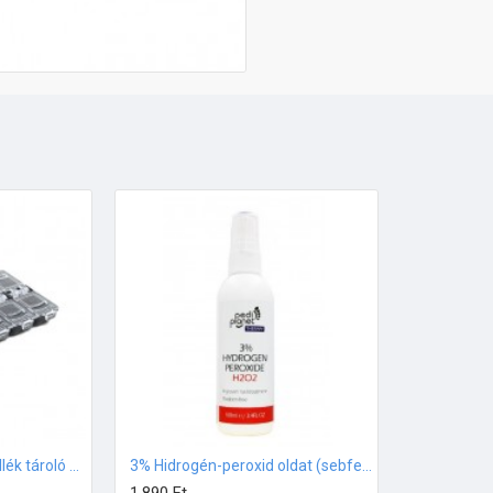
12 rekeszes Díszítő kellék tároló Fekete
3% Hidrogén-peroxid oldat (sebfertőtlenítő) 100ml