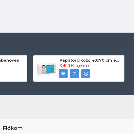
Prontoman körömbenövés kezelő gél tamponáláshoz 20 ml
Papírtörölköző 40x70 cm egyszerhasználatos 60db/csomag
3,490 Ft
3,890 Ft
Fiókom