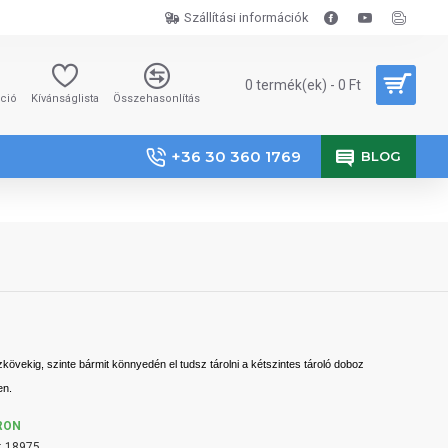
Szállítási információk
0 termék(ek) - 0 Ft
áció
Kívánságlista
Összehasonlítás
+36 30 360 1769
BLOG
kövekig, szinte bármit könnyedén el tudsz tárolni a kétszintes tároló doboz
en.
RON
:
18975