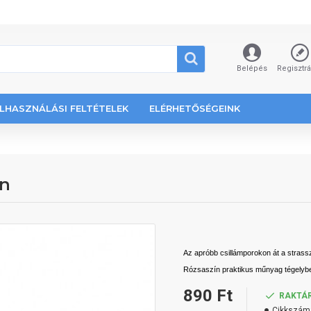
Belépés
Regisztr
LHASZNÁLÁSI FELTÉTELEK
ELÉRHETŐSÉGEINK
ín
Az apróbb csillámporokon át a strassz
Rózsaszín praktikus műnyag tégelyb
890 Ft
RAKTÁ
Cikkszám