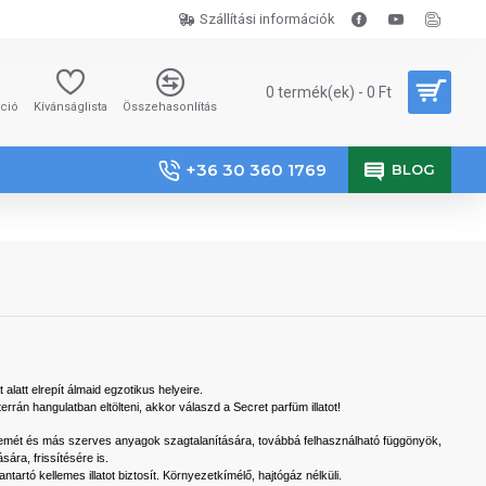
Szállítási információk
0 termék(ek) - 0 Ft
áció
Kívánságlista
Összehasonlítás
+36 30 360 1769
BLOG
 alatt elrepít álmaid egzotikus helyeire.
rán hangulatban eltölteni, akkor válaszd a Secret parfüm illatot!
szemét és más szerves anyagok szagtalanítására, továbbá felhasználható függönyök,
sára, frissítésére is.
antartó kellemes illatot biztosít. Környezetkímélő, hajtógáz nélküli.