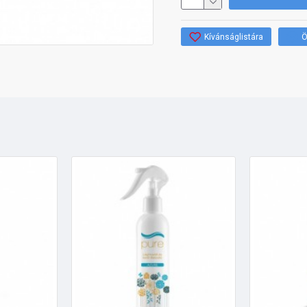
Kívánságlistára
Ö