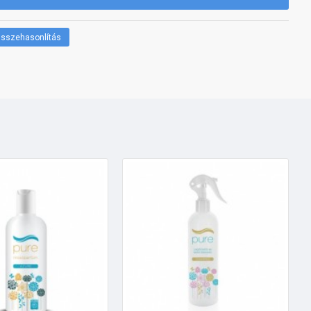
sszehasonlítás