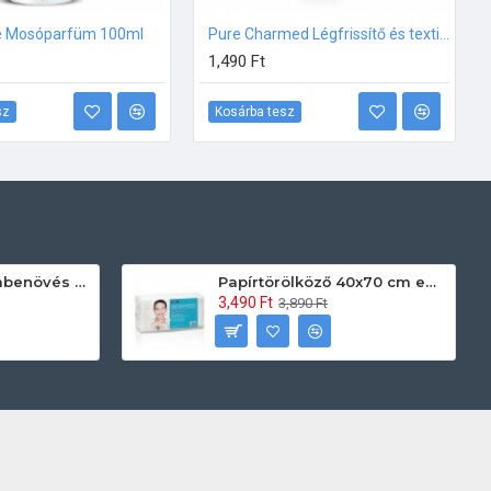
e Mosóparfüm 100ml
Pure Charmed Légfrissítő és textil illatosító – 250ml
1,490 Ft
sz
Kosárba tesz
Prontoman körömbenövés kezelő gél tamponáláshoz 20 ml
Papírtörölköző 40x70 cm egyszerhasználatos 60db/csomag
3,490 Ft
3,890 Ft