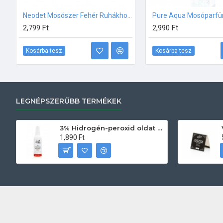
Neodet Mosószer Fehér Ruhákhoz 2500 ml
Pure Aqua Mosóparf
2,799 Ft
2,990 Ft
Kosárba tesz
Kosárba tesz
LEGNÉPSZERŰBB TERMÉKEK
3% Hidrogén-peroxid oldat (sebfertőtlenítő) 100ml
1,890 Ft