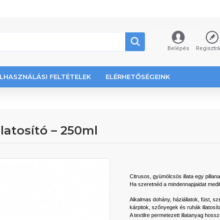
Belépés
Regisztr
LHASZNÁLÁSI FELTÉTELEK
ELÉRHETŐSÉGEINK
llatosító – 250ml
Citrusos, gyümölcsös illata egy pillanat
Ha szeretnéd a mindennapjaidat mediter
Alkalmas dohány, háziállatok, füst, 
kárpitok, szőnyegek és ruhák illatosítá
A textilre permetezett illatanyag hossz