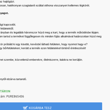
az hajtógázt.
san, hatékonyan szagtalanít ezáltal otthona visszanyeri kellemes légkörét.
nyagot.
sági kapcsolót.
elületektől.
s irányban és legalább háromszor húzd meg a kart, hogy a termék működésbe lépjen.
ben tartsd a terméket függőlegesen és minden fújás alkalmával határozottan húzd meg
zör próbáld ki egy kisebb, kevésbé látható felületen, hogy nyomot hagy-e?
y bőrfelületeken; kerüld a termék ezen felületekkel történő érintkezését!
met szembe, közvetlenül emberekre, élelmiszerre, italokra ne kerüljön.
nytől elzárva tartandó.
KTÁRON
zám:
PURE865436
KOSÁRBA TESZ