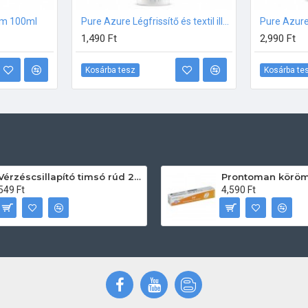
üm 100ml
Pure Azure Légfrissítő és textil illatosító – 250ml
Pure Azur
1,490 Ft
2,990 Ft
Kosárba tesz
Kosárba te
Vérzéscsillapító timsó rúd 20db
549 Ft
4,590 Ft