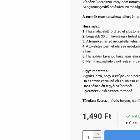
Vízbázisú aeroszol, mely nem tartalm
Szagsemlegesítő hatásával biztonságo
A termék nem tartalmaz allergén a
Használat:
1
. Használat előtt fordítsd el a bizton
2.
Legalább 30 cm távolságra tartsd a f
3.
A terméket tartsd arccal ellentéte
4
. A tökéletes permet elérése érdeké
a kart.
5.
Ha textilen kívánod használni, elős
6
. Nem használható vinyl, selyem- vag
Figyelmeztetés:
Vigyázz arra, hogy a kifújáskor a per
Ha szembe kerül, bő vízzel öblítsd ki.
Használat előtt tegyél színpróbát.
Gyermekek elől elzárva tartandó.
Tárolás:
Száraz, hűvös helyen, napfé
1,490 Ft
RA
Cikks