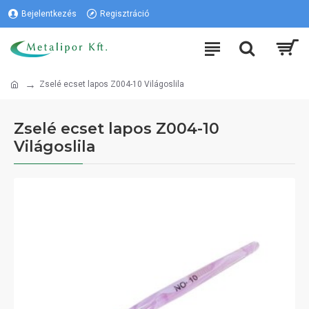
Bejelentkezés
Regisztráció
Zselé ecset lapos Z004-10 Világoslila
Zselé ecset lapos Z004-10
Világoslila