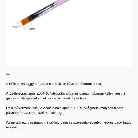
A műkörmös leggyakrabban használt kelléke a műköröm ecset.
A Zselé ecset lapos Z004-10 Világoslila extra minőségű műköröm kellék, mely a
gyönyörű dizájnjával a műkörmös asztalod dísze lesz.
Ez a műkörmös kellék a Zselé ecset lapos Z004-10 Világoslila, melynek fontos
paramétere az ecset szőr szélessége.
Az építéshez, vastagabb mintákhoz válassz szélesebb ecsetet, négyes vagy hatos
ecsetet.