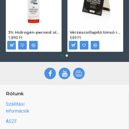
3% Hidrogén-peroxid oldat (sebfertőtlenítő) 100ml
Vérzéscsillapító timsó rúd 20db
1,890 Ft
549 Ft
Rólunk
Szállítási
információk
ÁSZF