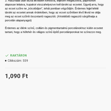
3. Használat után tiszta likvidben kimosva, teljesen megtisztítva, papírtörlőn
alaposan leitatva, kupakot visszahelyezve kell tárolni az ecsetet. Ügyelj arra, hogy
az ecset szőre ne „kócolódjon”, tehát pontban végződjön. Érdemes fejjel lefelé
tárolni az ecsetet annak érdekében, hogy az ecset szőrében lévő likvid ne oldja
meg az ecset szőrét összetartó ragasztót. (A kioldódó ragasztó sárgíthatja a
porcelán alapanyagot)
Érdemes az élénk színű, csillám és pigmenttartalmú porcelánokhoz külön ecsetet
tartani, hogy a hófehér és világos színű építő porcelánporokat ne színezze meg.
RAKTÁRON
Cikkszám:
559
1,090 Ft