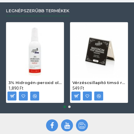
LEGNÉPSZERŰBB TERMÉKEK
3% Hidrogén-peroxid oldat (sebfertőtlenítő) 100ml
Vérzéscsillapító timsó rúd 20db
1,890 Ft
549 Ft