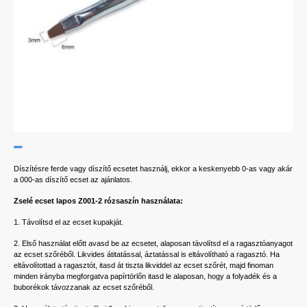
Díszítésre ferde vagy díszítő ecsetet használj, ekkor a keskenyebb 0-as vagy akár
a 000-as díszítő ecset az ajánlatos.
Zselé ecset lapos Z001-2 rózsaszín használata:
1. Távolítsd el az ecset kupakját.
2. Első használat előtt avasd be az ecsetet, alaposan távolítsd el a ragasztóanyagot
az ecset szőréből. Likvides átitatással, áztatással is eltávolítható a ragasztó. Ha
eltávolítottad a ragasztót, itasd át tiszta likviddel az ecset szőrét, majd finoman
minden irányba megforgatva papírtörlőn itasd le alaposan, hogy a folyadék és a
buborékok távozzanak az ecset szőréből.