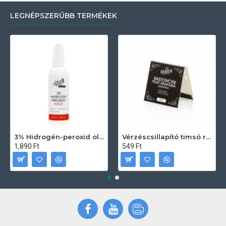
LEGNÉPSZERŰBB TERMÉKEK
3% Hidrogén-peroxid oldat (sebfertőtlenítő) 100ml
Vérzéscsillapító timsó rúd 20db
1,890 Ft
549 Ft