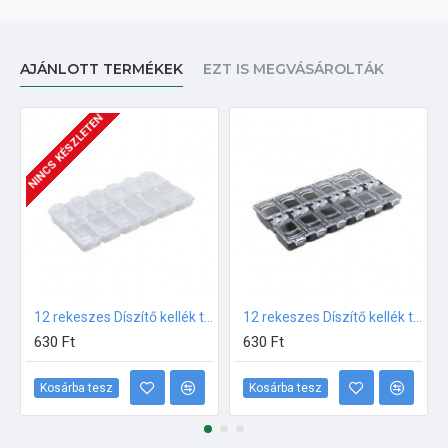
AJÁNLOTT TERMÉKEK
EZT IS MEGVÁSÁROLTÁK
NINCS KÉSZLETEN
12 rekeszes Díszítő kellék tároló Fehér
12 rekeszes Díszítő kellék tároló Fekete
630 Ft
630 Ft
Kosárba tesz
Kosárba tesz