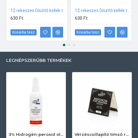
12 rekeszes Díszítő kellék tároló Fehér
12 rekeszes Díszítő kellék tároló Fekete
630 Ft
630 Ft
Kosárba tesz
Kosárba tesz
LEGNÉPSZERŰBB TERMÉKEK
3% Hidrogén-peroxid oldat (sebfertőtlenítő) 100ml
Vérzéscsillapító timsó rúd 20db