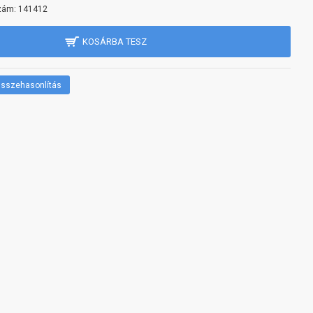
zám:
141412
KOSÁRBA TESZ
sszehasonlítás