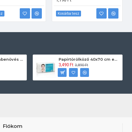
1,190 Ft
sz
Kosárba tesz
Prontoman körömbenövés kezelő gél tamponáláshoz 20 ml
Papírtörölköző 40x70 cm egyszerhasználatos 60db/csomag
3,490 Ft
3,890 Ft
Fiókom