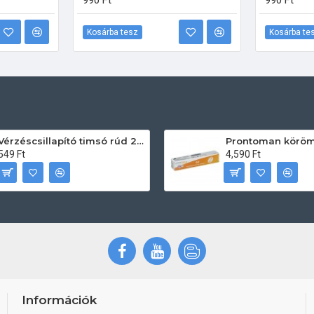
990 Ft
990 Ft
Kosárba tesz
Kosárba te
Vérzéscsillapító timsó rúd 20db
549 Ft
4,590 Ft
Információk