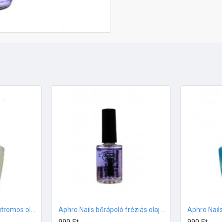
Aphro Nails bőrápoló citromos olaj 13ml
Aphro Nails bőrápoló fréziás olaj 13ml