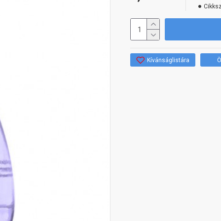
Cikks
Kívánságlistára
Ö