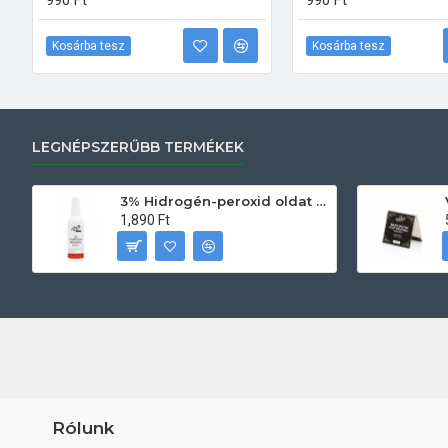
990 Ft
990 Ft
Kosárba tesz
Kosárba tesz
LEGNÉPSZERŰBB TERMÉKEK
3% Hidrogén-peroxid oldat (sebfertőtlenítő) 100ml
1,890 Ft
Rólunk