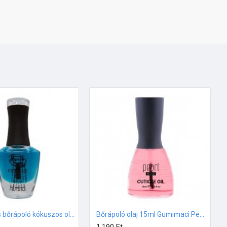
Aphro Nails bőrápoló kókuszos olaj 13ml
Bőrápoló olaj 15ml Gumimaci Pearl Nails