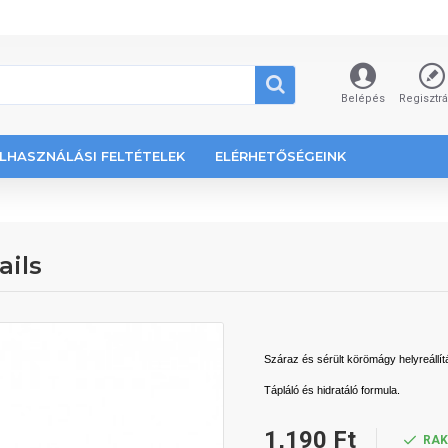
Belépés
Regisztr
LHASZNÁLÁSI FELTÉTELEK
ELÉRHETŐSÉGEINK
ails
Száraz és sérült körömágy helyreállí
Tápláló és hidratáló formula.
1,190 Ft
RA