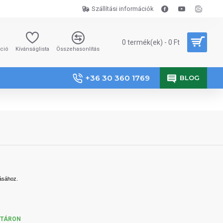
Szállítási információk
0 termék(ek) - 0 Ft
áció
Kívánságlista
Összehasonlítás
+36 30 360 1769
BLOG
tásához.
KTÁRON