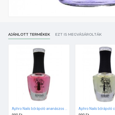
AJÁNLOTT TERMÉKEK
EZT IS MEGVÁSÁROLTÁK
Aphro Nails bőrápoló ananászos olaj 13ml