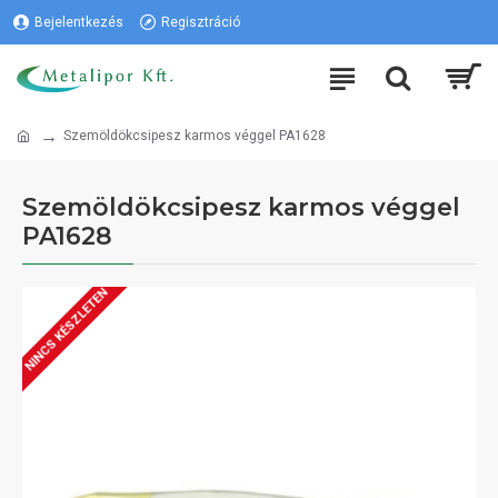
Bejelentkezés
Regisztráció
Szemöldökcsipesz karmos véggel PA1628
Szemöldökcsipesz karmos véggel
PA1628
NINCS KÉSZLETEN