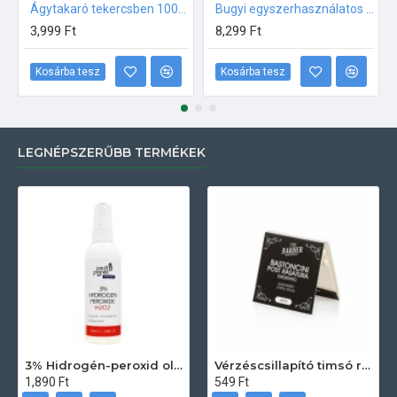
Ágytakaró tekercsben 100% cellulóz
Bugyi egyszerhasználatos 100db
3,999 Ft
8,299 Ft
Kosárba tesz
Kosárba tesz
LEGNÉPSZERŰBB TERMÉKEK
3% Hidrogén-peroxid oldat (sebfertőtlenítő) 100ml
Vérzéscsillapító timsó rúd 20db
1,890 Ft
549 Ft