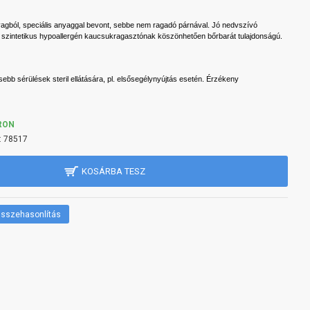
agból, speciális anyaggal bevont, sebbe nem ragadó párnával. Jó nedvszívó
 szintetikus hypoallergén kaucsukragasztónak köszönhetően bőrbarát tulajdonságú.
sebb sérülések steril ellátására, pl. elsősegélynyújtás esetén. Érzékeny
RON
:
78517
KOSÁRBA TESZ
sszehasonlítás