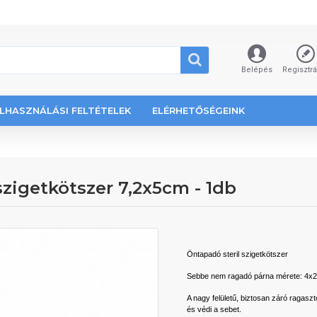
Belépés
Regisztr
LHASZNÁLÁSI FELTÉTELEK
ELÉRHETŐSÉGEINK
igetkötszer 7,2x5cm - 1db
Öntapadó steril szigetkötszer
Sebbe nem ragadó párna mérete: 4x
A nagy felületű, biztosan záró raga
és védi a sebet.