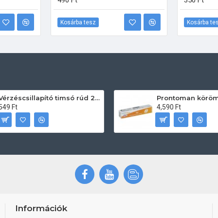
490 Ft
350 Ft
Kosárba tesz
Kosárba te
Vérzéscsillapító timsó rúd 20db
549 Ft
4,590 Ft
Információk