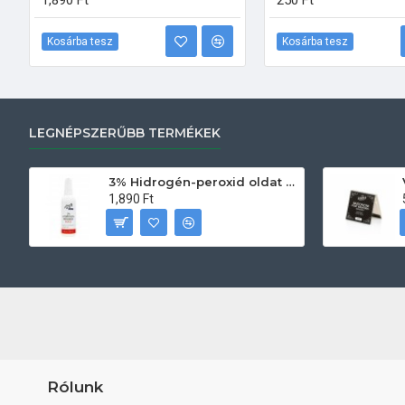
1,890 Ft
250 Ft
Kosárba tesz
Kosárba tesz
LEGNÉPSZERŰBB TERMÉKEK
3% Hidrogén-peroxid oldat (sebfertőtlenítő) 100ml
1,890 Ft
Rólunk