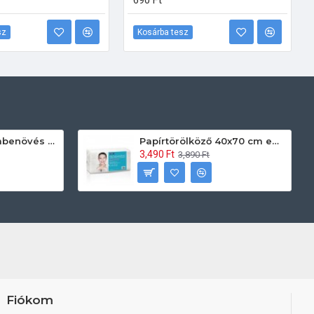
690 Ft
sz
Kosárba tesz
Prontoman körömbenövés kezelő gél tamponáláshoz 20 ml
Papírtörölköző 40x70 cm egyszerhasználatos 60db/csomag
3,490 Ft
3,890 Ft
Fiókom