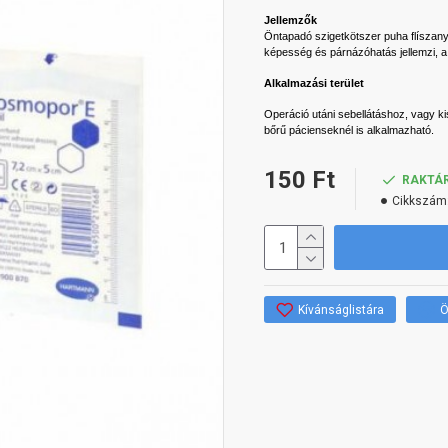
Jellemzők
Öntapadó szigetkötszer puha flíszany
képesség és párnázóhatás jellemzi, a
Alkalmazási terület
Operáció utáni sebellátáshoz, vagy ki
bőrű pácienseknél is alkalmazható.
150 Ft
RAKTÁ
Cikkszám
Kívánságlistára
Ö