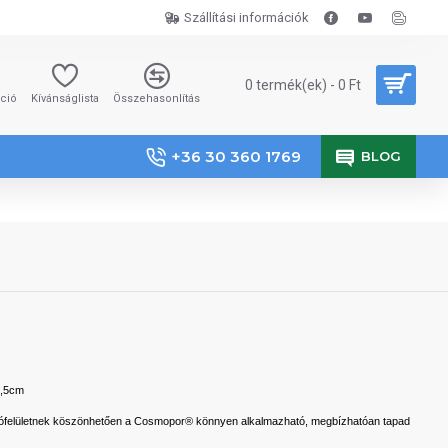
Szállítási információk
0 termék(ek) - 0 Ft
áció
Kívánságlista
Összehasonlítás
+36 30 360 1769
BLOG
2,5cm
sztófelületnek köszönhetően a Cosmopor® könnyen alkalmazható, megbízhatóan tapad