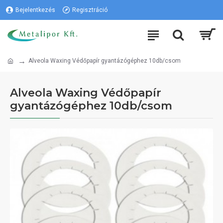
Bejelentkezés
Regisztráció
Alveola Waxing Védőpapír gyantázógéphez 10db/csom
Alveola Waxing Védőpapír
gyantázógéphez 10db/csom