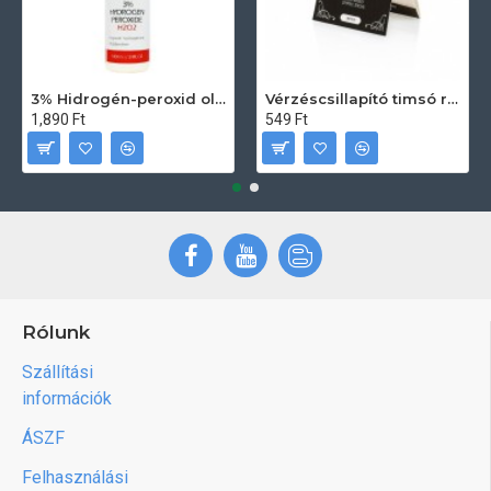
3% Hidrogén-peroxid oldat (sebfertőtlenítő) 100ml
Vérzéscsillapító timsó rúd 20db
1,890 Ft
549 Ft
Rólunk
Szállítási
információk
ÁSZF
Felhasználási