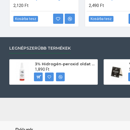
2,120 Ft
2,490 Ft
Kosárba tesz
Kosárba tesz
LEGNÉPSZERŰBB TERMÉKEK
3% Hidrogén-peroxid oldat (sebfertőtlenítő) 100ml
1,890 Ft
Rólunk