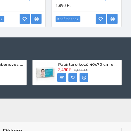
1,890 Ft
sz
Kosárba tesz
Prontoman körömbenövés kezelő gél tamponáláshoz 20 ml
Papírtörölköző 40x70 cm egyszerhasználatos 60db/csomag
3,490 Ft
3,890 Ft
Fiókom