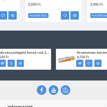
2,090 Ft
2,990 Ft
Kosárba tesz
Kosárba te
Vérzéscsillapító timsó rúd 20db
549 Ft
4,590 Ft
Információk