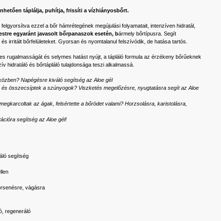
etően táplálja, puhítja, frissíti a vízhiányosbőrt.
felgyorsítva ezzel a bőr hámrétegének megújulási folyamatait, intenzíven hidratál,
testre egyaránt javasolt bőrpanaszok esetén
, b
ármely bőrtípusra. Segít
 és irritált bőrfelületeket. Gyorsan és nyomtalanul felszívódik, de hatása tartós.
tes rugalmasságát és selymes hatást nyújt, a tápláló formula az érzékeny bőrűeknek
zív hidratáló és bőrtápláló tulajdonsága teszi alkalmassá.
közben? Napégésre kiváló segítség az Aloe gél
z és összecsíptek a szúnyogok? Viszketés megelőzésre, nyugtatásra segít az Aloe
megkarcoltak az ágak, felsértette a bőrödet valami? Horzsolásra, karistolásra,
tációra segítség az Aloe gél!
áló segítség
llen
örsenésre, vágásra
ló, regeneráló