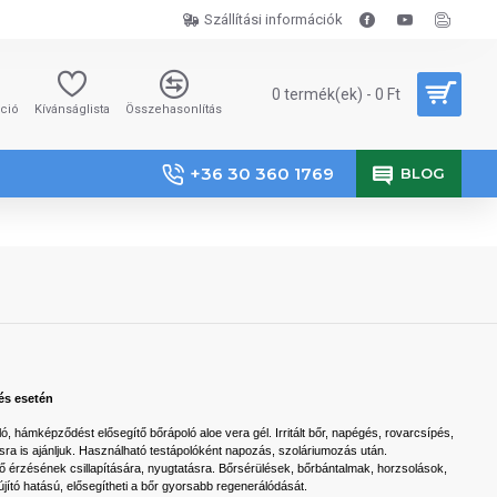
Szállítási információk
0 termék(ek) - 0 Ft
áció
Kívánságlista
Összehasonlítás
+36 30 360 1769
BLOG
és esetén
ó, hámképződést elősegítő bőrápoló aloe vera gél. Irritált bőr, napégés, rovarcsípés,
sra is ajánljuk. Használható testápolóként napozás, szoláriumozás után.
 érzésének csillapítására, nyugtatásra. Bőrsérülések, bőrbántalmak, horzsolások,
tó hatású, elősegítheti a bőr gyorsabb regenerálódását.