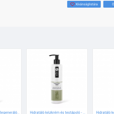
Kívánságlistára
Ö
Feketenadálytő krém Regeneráló zselé 500ml
Hidratáló kézkrém és testápoló - Bambusz és Zöld tea - 250ml