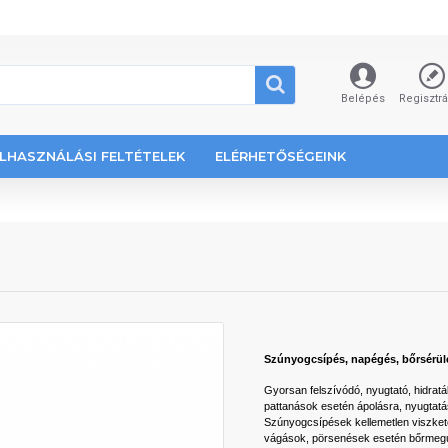
Belépés
Regisztr
LHASZNÁLÁSI FELTÉTELEK
ELÉRHETŐSÉGEINK
Szúnyogcsípés, napégés, bőrsérül
Gyorsan felszívódó, nyugtató, hidratál
pattanások esetén ápolásra, nyugtatá
Szúnyogcsípések kellemetlen viszkető
vágások, pörsenések esetén bőrmegújí