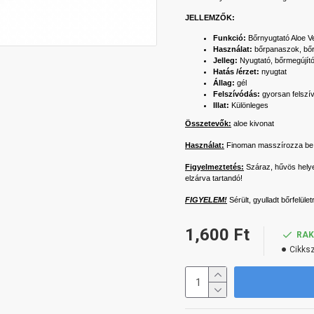
JELLEMZŐK:
Funkció:
Bőrnyugtató Aloe Ve
Használat:
bőrpanaszok, bőr
Jelleg:
Nyugtató, bőrmegújító
Hatás /érzet:
nyugtat
Állag:
gél
Felszívódás:
gyorsan felszí
Illat:
Különleges
Összetevők:
aloe kivonat
Használat:
Finoman masszírozza be a
Figyelmeztetés:
Száraz, hűvös helye
elzárva tartandó!
FIGYELEM!
Sérült, gyulladt bőrfelül
1,600 Ft
RA
Cikks