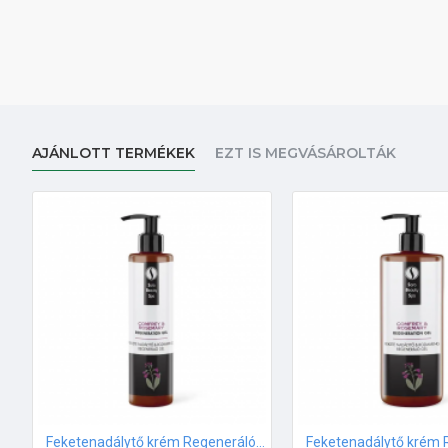
AJÁNLOTT TERMÉKEK
EZT IS MEGVÁSÁROLTÁK
Feketenadálytő krém Regeneráló zselé 250ml