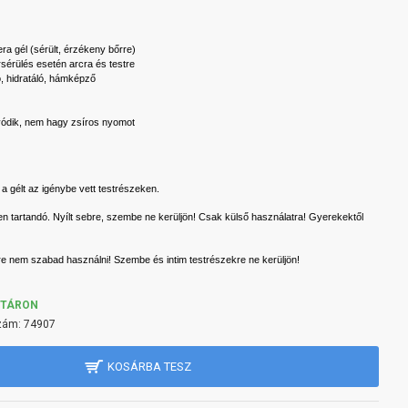
ra gél (sérült, érzékeny bőrre)
sérülés esetén arcra és testre
, hidratáló, hámképző
vódik, nem hagy zsíros nyomot
 gélt az igénybe vett testrészeken.
n tartandó. Nyílt sebre, szembe ne kerüljön! Csak külső használatra! Gyerekektől
etre nem szabad használni! Szembe és intim testrészekre ne kerüljön!
KTÁRON
zám:
74907
KOSÁRBA TESZ