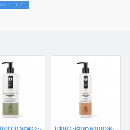
sszehasonlítás
Hidratáló kézkrém és testápoló - Bambusz és Zöld tea - 500ml
Hidratáló kézkrém és testápoló - E vitamin - 250ml