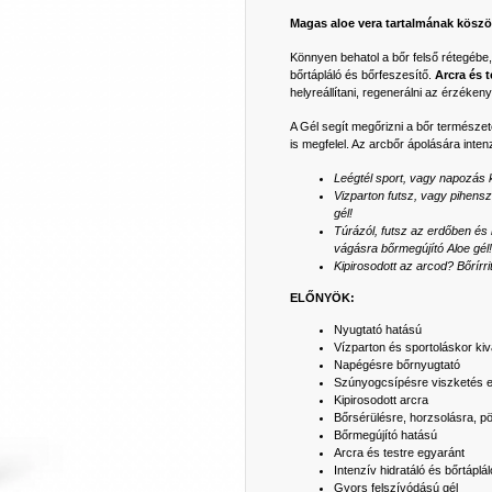
Magas aloe vera tartalmának köszönh
Könnyen behatol a bőr felső rétegébe, 
bőrtápláló és bőrfeszesítő.
Arcra és 
helyreállítani, regenerálni az érzékeny
A Gél segít megőrizni a bőr természe
is megfelel. Az arcbőr ápolására inten
Leégtél sport, vagy napozás 
Vizparton futsz, vagy pihens
gél!
Túrázól, futsz az erdőben és 
vágásra bőrmegújító Aloe gél!
Kipirosodott az arcod? Bőrírri
ELŐNYÖK:
Nyugtató hatású
Vízparton és sportoláskor kiv
Napégésre bőrnyugtató
Szúnyogcsípésre viszketés e
Kipirosodott arcra
Bőrsérülésre, horzsolásra, p
Bőrmegújító hatású
Arcra és testre egyaránt
Intenzív hidratáló és bőrtáplá
Gyors felszívódású gél