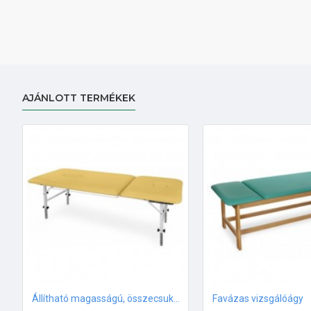
AJÁNLOTT TERMÉKEK
Állítható magasságú, összecsukható vizsgálóágy
Favázas vizsgálóágy