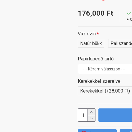
176,000 Ft
C
Váz szín
Natúr bükk
Paliszand
Papírlepedő tartó
Kerekekkel szerelve
Kerekekkel
(+28,000 Ft)