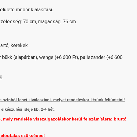
elülete műbőr kialakítású.
szélesség: 70 cm, magasság: 76 cm.
artó, kerekek.
r bükk (alapárban), wenge (+6.600 Ft), paliszander (+6.600
g.
 színből lehet kiválasztani, melyet rendeléskor kérünk feltüntetni!
elkészülési ideje kb. 2-4 hét.
e, mely rendelés visszaigazoláskor kerül felszámításra: bruttó
előutalás szükséges!