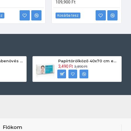
109,900 Ft
sz
Kosárba tesz
Prontoman körömbenövés kezelő gél tamponáláshoz 20 ml
Papírtörölköző 40x70 cm egyszerhasználatos 60db/csomag
3,490 Ft
3,890 Ft
Fiókom