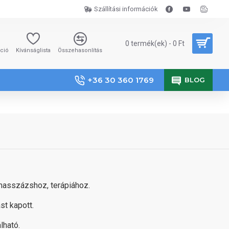
Szállítási információk
0 termék(ek) - 0 Ft
áció
Kívánságlista
Összehasonlítás
+36 30 360 1769
BLOG
masszázshoz, terápiához.
st kapott.
lható.