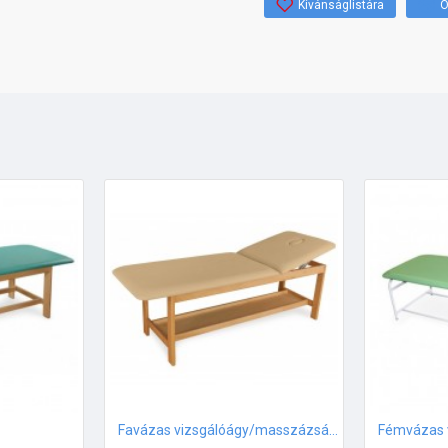
Kívánságlistára
Ö
Favázas vizsgálóágy/masszázságy
Fémvázas 