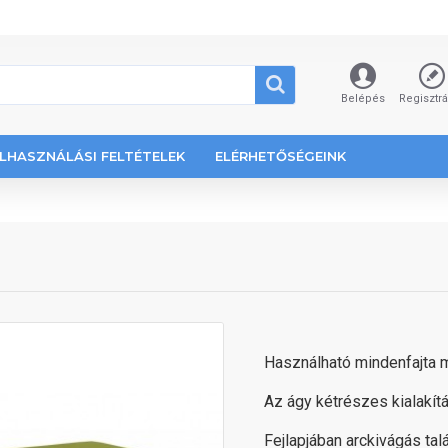
Belépés
Regisztr
LHASZNÁLÁSI FELTÉTELEK
ELÉRHETŐSÉGEINK
Használható mindenfajta 
Az ágy kétrészes kialakítá
Fejlapjában arckivágás talá