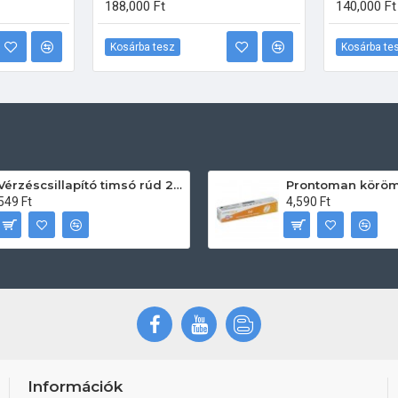
188,000 Ft
140,000 Ft
Kosárba tesz
Kosárba te
Vérzéscsillapító timsó rúd 20db
549 Ft
4,590 Ft
Információk