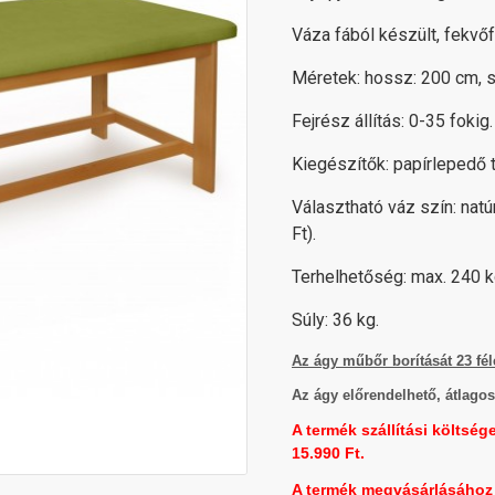
Váza fából készült, fekvőf
Méretek: hossz: 200 cm, 
Fejrész állítás: 0-35 fokig.
Kiegészítők: papírlepedő t
Választható váz szín: natú
Ft).
Terhelhetőség: max. 240 k
Súly: 36 kg.
Az ágy műbőr borítását 23 féle
Az ágy előrendelhető, átlagos 
A termék szállítási költség
15.990 Ft.
A termék megvásárlásához 