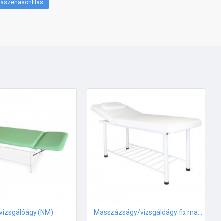
sszehasonlítás
vizsgálóágy (NM)
Masszázságy/vizsgálóágy fix magassággal