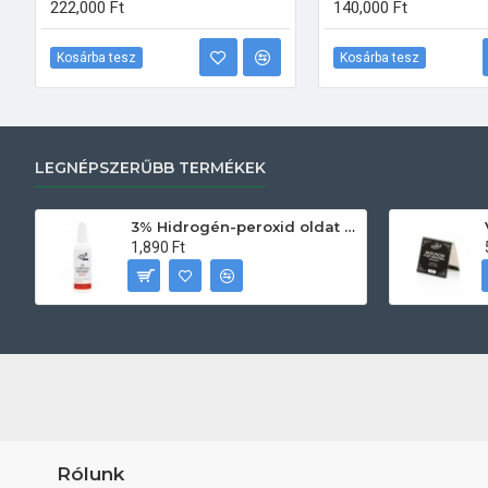
222,000 Ft
140,000 Ft
Kosárba tesz
Kosárba tesz
LEGNÉPSZERŰBB TERMÉKEK
3% Hidrogén-peroxid oldat (sebfertőtlenítő) 100ml
1,890 Ft
Rólunk