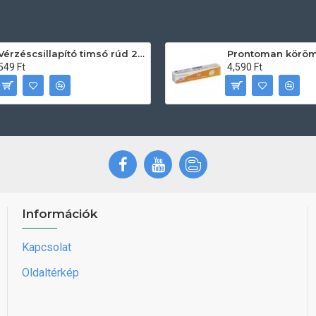
Vérzéscsillapító timsó rúd 20db
549 Ft
4,590 Ft
Információk
Kapcsolat
Oldaltérkép