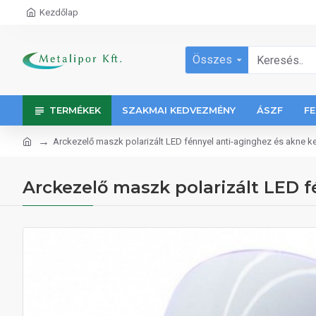
Kezdőlap
Összes
TERMÉKEK
SZAKMAI KEDVEZMÉNY
ÁSZF
FE
Arckezelő maszk polarizált LED fénnyel anti-aginghez és akne k
Arckezelő maszk polarizált LED 