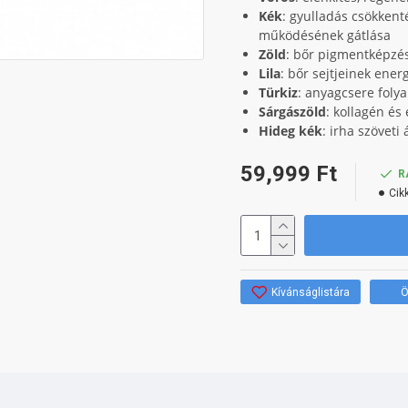
Kék
: gyulladás csökkent
működésének gátlása
Zöld
: bőr pigmentképzés
Lila
: bőr sejtjeinek ener
Türkiz
: anyagcsere fol
Sárgászöld
: kollagén és
Hideg kék
: irha szöveti
59,999 Ft
R
Cik
Kívánságlistára
Ö