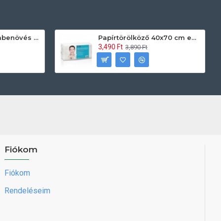
Prontoman körömbenövés kezelő gél tamponáláshoz 20 ml
Papírtörölköző 40x70 cm egyszerhasználatos 60db/csomag
3,490 Ft
3,890 Ft
Fiókom
Fiókom
Rendeléseim