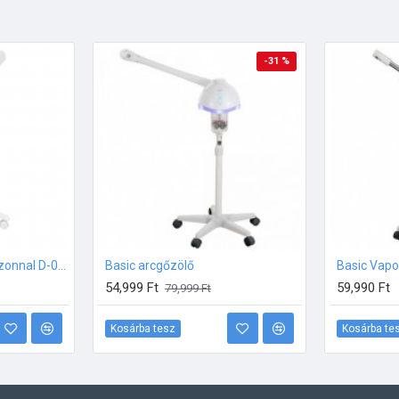
-31 %
Arcgőzölő/Vapozon ózonnal D-008
Basic arcgőzölő
Basic Vap
54,999 Ft
59,990 Ft
79,999 Ft
Kosárba tesz
Kosárba te