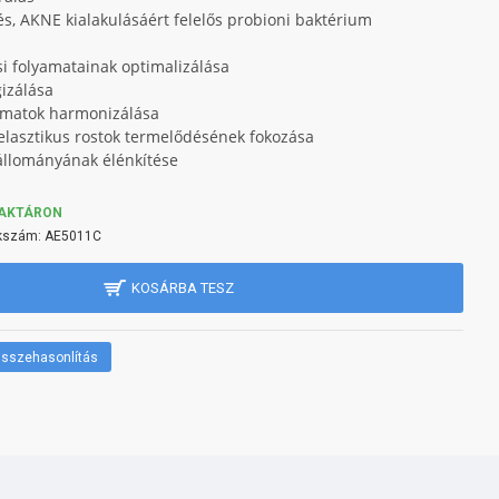
és, AKNE kialakulásáért felelős probioni baktérium
i folyamatainak optimalizálása
gizálása
yamatok harmonizálása
 elasztikus rostok termelődésének fokozása
 állományának élénkítése
AKTÁRON
kszám:
AE5011C
KOSÁRBA TESZ
sszehasonlítás