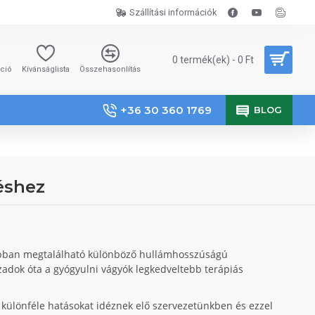
Szállítási információk
0 termék(ek) - 0 Ft
áció
Kívánságlista
Összehasonlítás
+36 30 360 1769
BLOG
éshez
abban megtalálható különböző hullámhosszúságú
dok óta a gyógyulni vágyók legkedveltebb terápiás
 különféle hatásokat idéznek elő szervezetünkben és ezzel