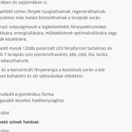
kben és sejtjeinkben is.
yelődő színes fények nyugtathatnak, regenerálhatnak,
számos más hatást biztosíthatnak a terápiák során.
 fényű szépségmaszk a legkedveltebb fényspektrumokat
ítására, energizálására, működésének optimalizálására vagy
ök kezelésére.
zkedő maszk 120db polarizált LED fényforrást tartalmaz és
7 terápiás szín (vörös/infravörös, kék, zöld, lila, türkiz,
 választhatunk.
 és a koncentrált fényenergia a kezelések során a bőr
es behatolni és ott változásokat előidézni.
lleszkedő ergonómikus forma
agasabb kezelési hatékonysághoz
nálat
ató színek hatásai:
rálás