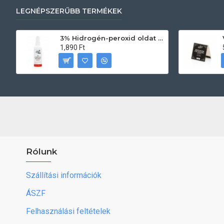
LEGNÉPSZERŰBB TERMÉKEK
3% Hidrogén-peroxid oldat (sebfertőtlenítő) 100ml
1,890 Ft
Rólunk
Szállítási információk
ÁSZF
Felhasználási feltételek