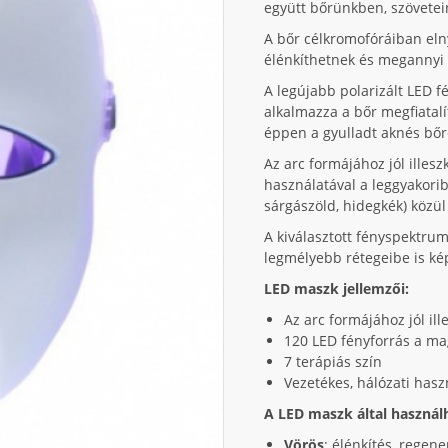
együtt bőrünkben, szövetein
A bőr célkromofóráiban eln
élénkíthetnek és megannyi 
A legújabb polarizált LED
alkalmazza a bőr megfiatal
éppen a gyulladt aknés bőr
Az arc formájához jól illes
használatával a leggyakoribb 
sárgászöld, hidegkék) közül
A kiválasztott fényspektrum
legmélyebb rétegeibe is kép
LED maszk jellemzői:
Az arc formájához jól i
120 LED fényforrás a m
7 terápiás szín
Vezetékes, hálózati hasz
A LED maszk által használh
Vörös
: élénkítés, regene