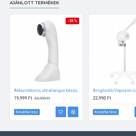
AJÁNLOTT TERMÉKEK
-23 %
Akkumlátoros ultrahangos készülék
19,999 Ft
22,990 Ft
25,999 Ft
Kosárba tesz
Kosárba tesz