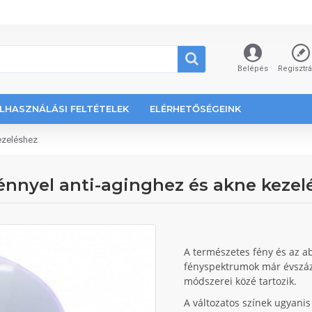
Belépés
Regisztr
LHASZNÁLÁSI FELTÉTELEK
ELÉRHETŐSÉGEINK
ezeléshez
fénnyel anti-aginghez és akne kezel
A természetes fény és az 
fényspektrumok már évszáza
módszerei közé tartozik.
A változatos színek ugyanis