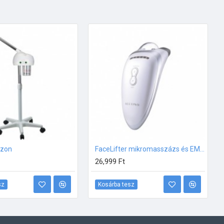
ozon
FaceLifter mikromasszázs és EMS arclifting készülék
26,999 Ft
sz
Kosárba tesz