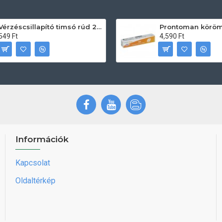
Vérzéscsillapító timsó rúd 20db
549 Ft
4,590 Ft
Információk
Kapcsolat
Oldaltérkép