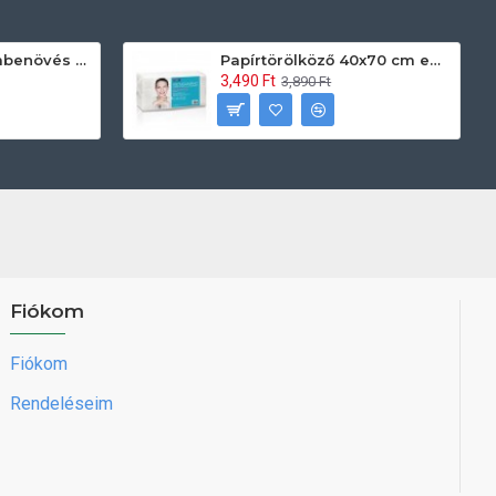
Prontoman körömbenövés kezelő gél tamponáláshoz 20 ml
Papírtörölköző 40x70 cm egyszerhasználatos 60db/csomag
3,490 Ft
3,890 Ft
Fiókom
Fiókom
Rendeléseim