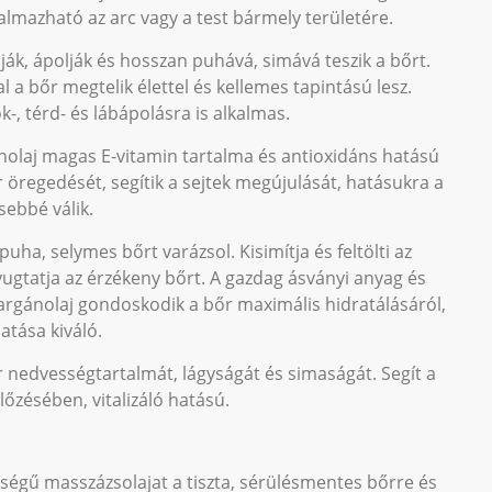
lmazható az arc vagy a test bármely területére.
lják, ápolják és hosszan puhává, simává teszik a bőrt.
 a bőr megtelik élettel és kellemes tapintású lesz.
k-, térd- és lábápolásra is alkalmas.
ánolaj magas E-vitamin tartalma és antioxidáns hatású
r öregedését, segítik a sejtek megújulását, hatásukra a
sebbé válik.
uha, selymes bőrt varázsol. Kisimítja és feltölti az
gtatja az érzékeny bőrt. A gazdag ásványi anyag és
rgánolaj gondoskodik a bőr maximális hidratálásáról,
atása kiváló.
r nedvességtartalmát, lágyságát és simaságát. Segít a
zésében, vitalizáló hatású.
iségű masszázsolajat a tiszta, sérülésmentes bőrre és