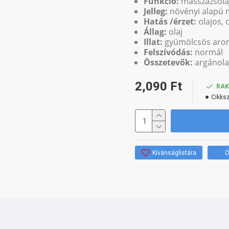
Funkció:
masszázsola
Jelleg:
növényi alapú 
Hatás /érzet:
olajos, 
Állag:
olaj
Illat:
gyümölcsös aro
Felszívódás:
normál
Összetevők:
argánolaj
2,090 Ft
RA
Cikks
Kívánságlistára
Ö