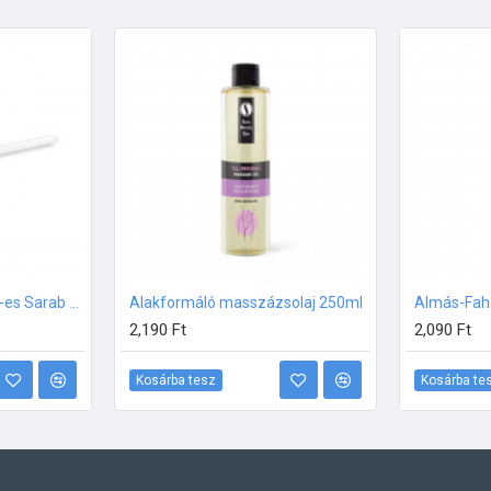
Adagolópumpa 250ml-es Sarab Beauty Spa termékekhez
Alakformáló masszázsolaj 250ml
2,190 Ft
2,090 Ft
Kosárba tesz
Kosárba te