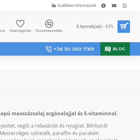
Szállítási információk
0 termék(ek) - 0 Ft
áció
Kívánságlista
Összehasonlítás
+36 30 360 1769
BLOG
apú masszázsolaj argánolajjal és E-vitaminnal.
yeztet, segíti a relaxációt és nyugtat. Bőrbarát
 Mesterséges színezék, paraffin és parabén