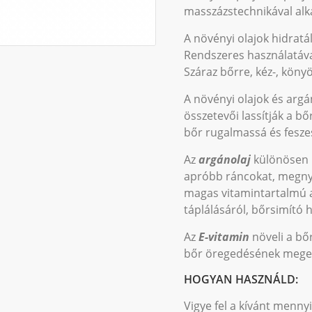
masszázstechnikával alka
A növényi olajok hidratá
Rendszeres használatával
Száraz bőrre, kéz-, könyö
A növényi olajok és arg
összetevői lassítják a bő
bőr rugalmassá és fesze
Az
argánolaj
különösen p
apróbb ráncokat, megnyu
magas vitamintartalmú a
táplálásáról, bőrsimító h
Az
E-vitamin
növeli a bő
bőr öregedésének megelő
HOGYAN HASZNÁLD:
Vigye fel a kívánt menny