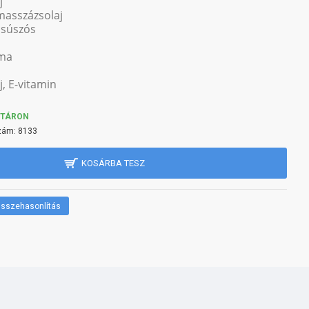
j
masszázsolaj
csúszós
ma
, E-vitamin
KTÁRON
zám:
8133
KOSÁRBA TESZ
sszehasonlítás