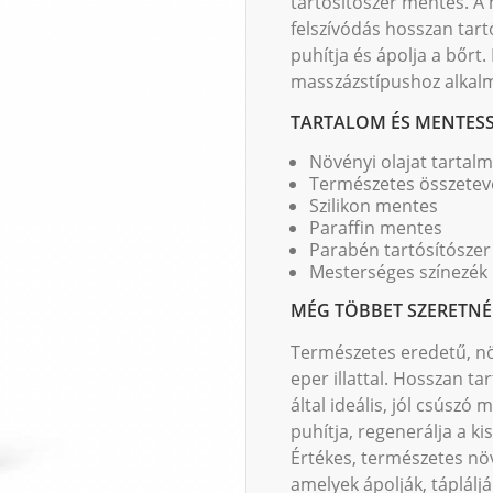
tartósítószer mentes. A 
felszívódás hosszan tartó
puhítja és ápolja a bőr
masszázstípushoz alkal
TARTALOM ÉS MENTESS
Növényi olajat tartal
Természetes összetev
Szilikon mentes
Paraffin mentes
Parabén tartósítósze
Mesterséges színezék
MÉG TÖBBET SZERETNÉ
Természetes eredetű, nö
eper illattal. Hosszan ta
által ideális, jól csúsz
puhítja, regenerálja a ki
Értékes, természetes növ
amelyek ápolják, táplálj