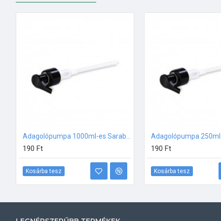
Adagolópumpa 1000ml-es Sarab Beauty Spa termékekhez
190 Ft
190 Ft
Kosárba tesz
Kosárba tesz