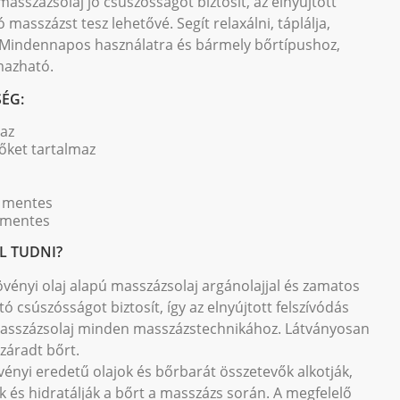
masszázsolaj jó csúszósságot biztosít, az elnyújtott
 masszázst tesz lehetővé. Segít relaxálni, táplálja,
t. Mindennapos használatra és bármely bőrtípushoz,
mazható.
ÉG:
maz
őket tartalmaz
r mentes
 mentes
L TUDNI?
vényi olaj alapú masszázsolaj argánolajjal és zamatos
rtó csúszósságot biztosít, így az elnyújtott felszívódás
ó masszázsolaj minden masszázstechnikához. Látványosan
száradt bőrt.
ényi eredetű olajok és bőrbarát összetevők alkotják,
ák és hidratálják a bőrt a masszázs során. A megfelelő