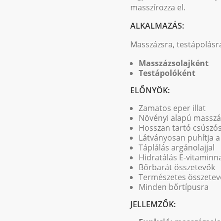
masszírozza el.
ALKALMAZÁS:
Masszázsra, testápolásra
Masszázsolajként
Testápolóként
ELŐNYÖK:
Zamatos eper illat
Növényi alapú masszá
Hosszan tartó csúszós
Látványosan puhítja a
Táplálás argánolajjal
Hidratálás E-vitaminn
Bőrbarát összetevők
Természetes összetev
Minden bőrtípusra
JELLEMZŐK: