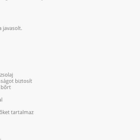
 javasolt.
zsolaj
ságot biztosít
 bőrt
al
őket tartalmaz