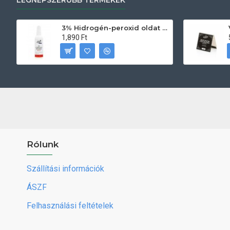
LEGNÉPSZERŰBB TERMÉKEK
3% Hidrogén-peroxid oldat (sebfertőtlenítő) 100ml
1,890 Ft
Rólunk
Szállítási információk
ÁSZF
Felhasználási feltételek