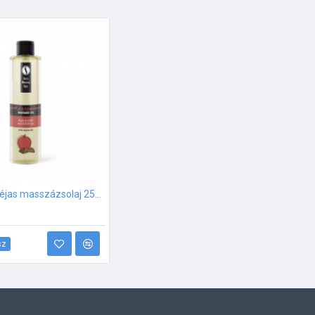
Almás-Fahéjas masszázsolaj 250ml
sz