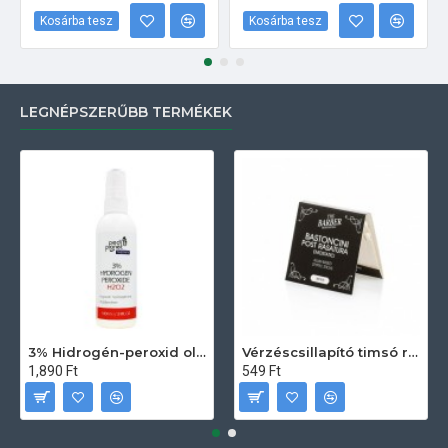
Kosárba tesz
Kosárba tesz
LEGNÉPSZERŰBB TERMÉKEK
3% Hidrogén-peroxid oldat (sebfertőtlenítő) 100ml
Vérzéscsillapító timsó rúd 20db
1,890 Ft
549 Ft