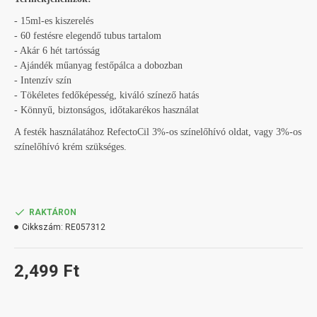
- 15ml-es kiszerelés
- 60 festésre elegendő tubus tartalom
- Akár 6 hét tartósság
- Ajándék műanyag festőpálca a dobozban
- Intenzív szín
- Tökéletes fedőképesség, kiváló színező hatás
- Könnyű, biztonságos, időtakarékos használat
A festék használatához RefectoCil 3%-os színelőhívó oldat, vagy 3%-os
színelőhívó krém szükséges.
RAKTÁRON
Cikkszám:
RE057312
2,499 Ft