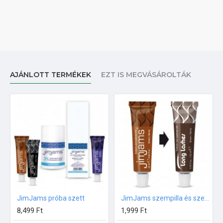
AJÁNLOTT TERMÉKEK
EZT IS MEGVÁSÁROLTÁK
JimJams próba szett
JimJams szempilla és szemöldökfesték BARNA 15ml
8,499 Ft
1,999 Ft