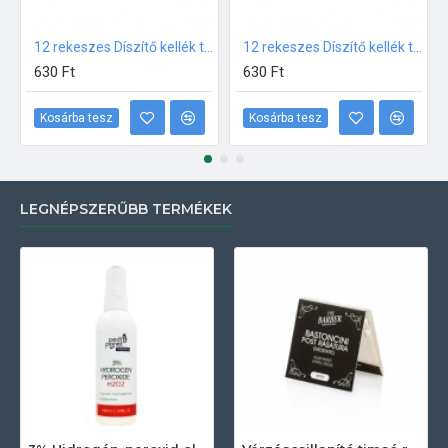
12 rekeszes Díszítő kellék tároló Fehér
12 rekeszes Díszítő kellék tároló Fekete
630 Ft
630 Ft
Kosárba tesz
Kosárba tesz
LEGNÉPSZERŰBB TERMÉKEK