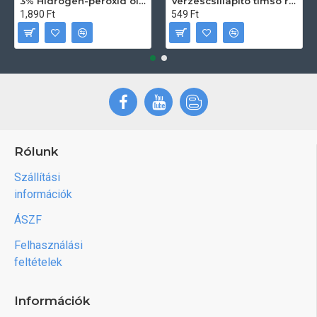
3% Hidrogén-peroxid oldat (sebfertőtlenítő) 100ml
Vérzéscsillapító timsó rúd 20db
1,890 Ft
549 Ft
Rólunk
Szállítási
információk
ÁSZF
Felhasználási
feltételek
Információk