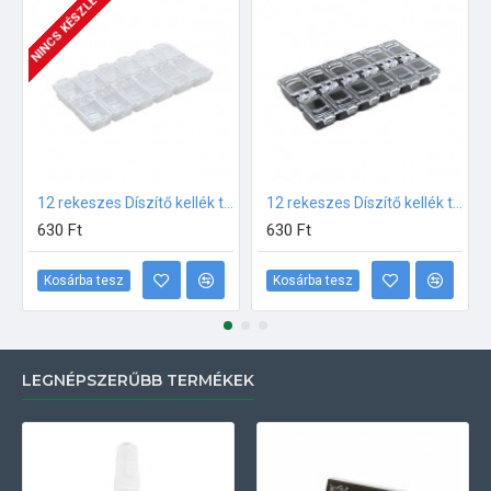
NINCS KÉSZLETEN
12 rekeszes Díszítő kellék tároló Fehér
12 rekeszes Díszítő kellék tároló Fekete
630 Ft
630 Ft
Kosárba tesz
Kosárba tesz
LEGNÉPSZERŰBB TERMÉKEK