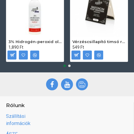
3% Hidrogén-peroxid oldat (sebfertőtlenítő) 100ml
Vérzéscsillapító timsó rúd 20db
1,890 Ft
549 Ft
Rólunk
Szállítási
információk