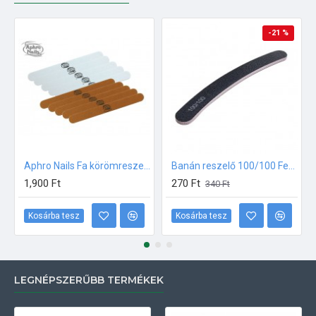
-21 %
Aphro Nails Fa körömreszelő csomag 10db
Banán reszelő 100/100 Fekete, pink középpel
1,900 Ft
270 Ft
340 Ft
Kosárba tesz
Kosárba tesz
LEGNÉPSZERŰBB TERMÉKEK