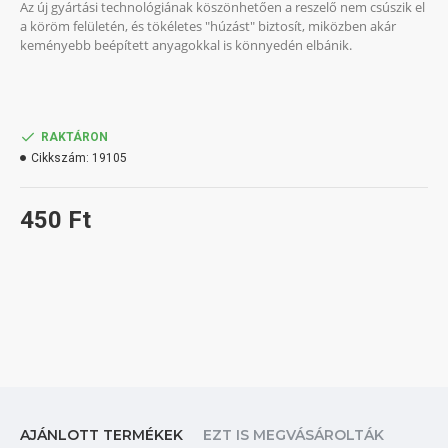
Az új gyártási technológiának köszönhetően a reszelő nem csúszik el
a köröm felületén, és tökéletes "húzást" biztosít, miközben akár
keményebb beépített anyagokkal is könnyedén elbánik.
RAKTÁRON
Cikkszám:
19105
450 Ft
AJÁNLOTT TERMÉKEK
EZT IS MEGVÁSÁROLTÁK