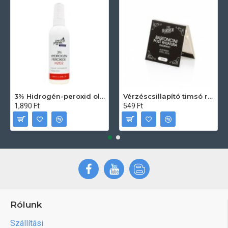
3% Hidrogén-peroxid oldat (sebfertőtlenítő) 100ml
Vérzéscsillapító timsó rúd 20db
1,890 Ft
549 Ft
Rólunk
Szállítási