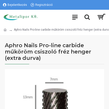
Bejelentkezés
Regisztráció
Aphro Nails Pro-line carbide műköröm csiszoló fréz henger (extra durv
Aphro Nails Pro-line carbide
műköröm csiszoló fréz henger
(extra durva)