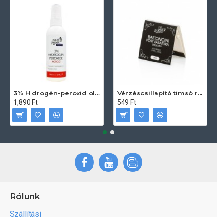
3% Hidrogén-peroxid oldat (sebfertőtlenítő) 100ml
Vérzéscsillapító timsó rúd 20db
1,890 Ft
549 Ft
Rólunk
Szállítási