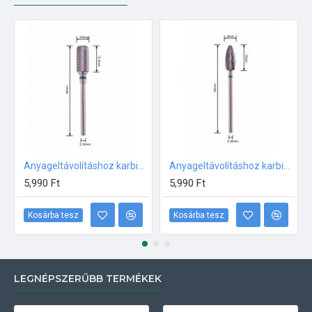
Anyageltávolításhoz karbid fej NAGYON DURVA 250071-XC
Anyageltávolításhoz karbid fej NAGYON DURVA 250072-XC
5,990 Ft
5,990 Ft
Kosárba tesz
Kosárba tesz
LEGNÉPSZERŰBB TERMÉKEK