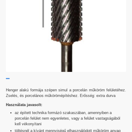
Henger alakú formája szépen simul a porcelán műköröm felületéhez.
Zselés, és porcelános műkörömépítéshez. Erősség: extra durva
Használata javasolt:
az épített technika formázó szakaszában, amennyiben a
porcelán felület nem egyenletes, vagy a felület vastagságából
kell vékonyítani
töltésnél a kívánt mennyiségű elhasználódott műköröm anyag