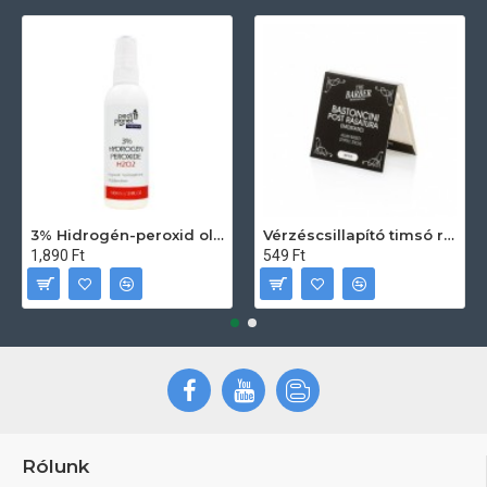
3% Hidrogén-peroxid oldat (sebfertőtlenítő) 100ml
Vérzéscsillapító timsó rúd 20db
1,890 Ft
549 Ft
Rólunk