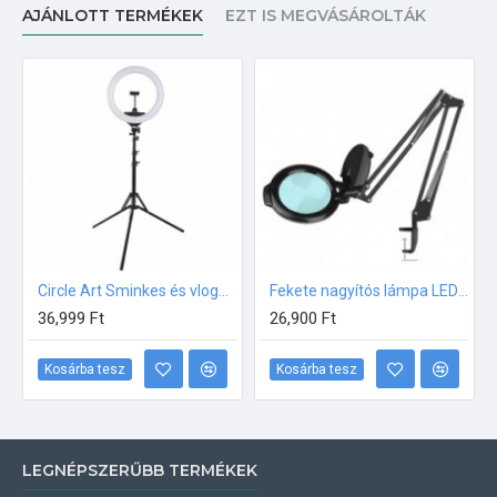
AJÁNLOTT TERMÉKEK
EZT IS MEGVÁSÁROLTÁK
Circle Art Sminkes és vlogger lámpa
Fekete nagyítós lámpa LED 5D fényerősség szabályzóval 150mm
36,999 Ft
26,900 Ft
Kosárba tesz
Kosárba tesz
LEGNÉPSZERŰBB TERMÉKEK