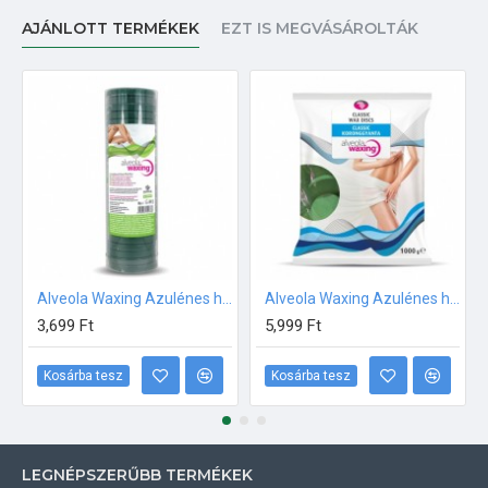
AJÁNLOTT TERMÉKEK
EZT IS MEGVÁSÁROLTÁK
Alveola Waxing Azulénes hagyományos korong gyanta 500g
Alveola Waxing Azulénes hagyományos korong gyanta zacskó 1000g
3,699 Ft
5,999 Ft
Kosárba tesz
Kosárba tesz
LEGNÉPSZERŰBB TERMÉKEK