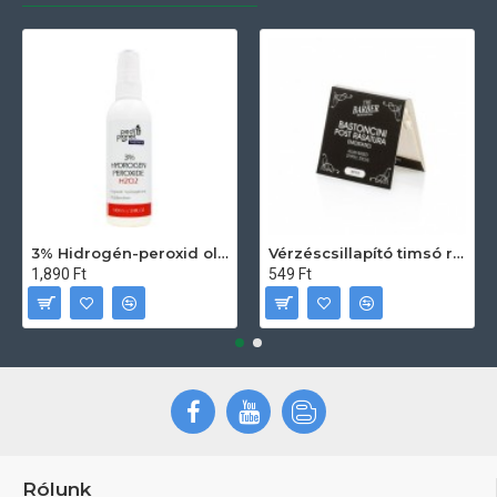
3% Hidrogén-peroxid oldat (sebfertőtlenítő) 100ml
Vérzéscsillapító timsó rúd 20db
1,890 Ft
549 Ft
Rólunk