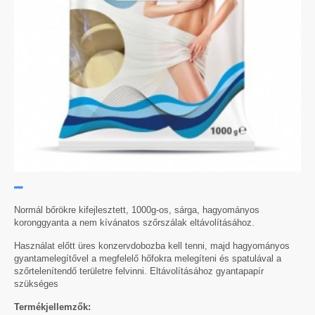
Normál bőrökre kifejlesztett, 1000g-os, sárga, hagyományos
koronggyanta a nem kívánatos szőrszálak eltávolításához.
Használat előtt üres konzervdobozba kell tenni, majd hagyományos
gyantamelegítővel a megfelelő hőfokra melegíteni és spatulával a
szőrtelenítendő területre felvinni. Eltávolításához gyantapapír
szükséges
Termékjellemzők: