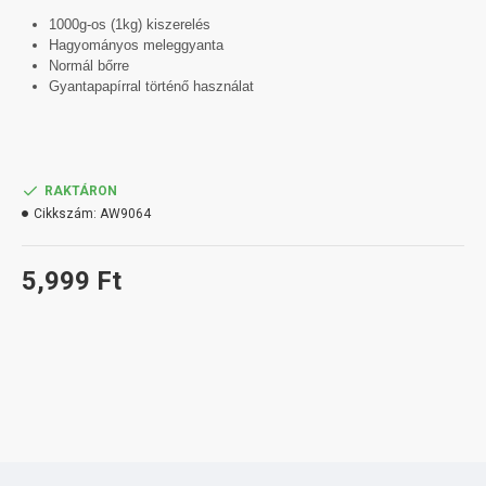
1000g-os (1kg) kiszerelés
Hagyományos meleggyanta
Normál bőrre
Gyantapapírral történő használat
RAKTÁRON
Cikkszám:
AW9064
5,999 Ft