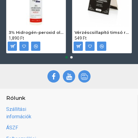
3% Hidrogén-peroxid oldat (sebfertőtlenítő) 100ml
Vérzéscsillapító timsó rúd 20db
1,890 Ft
549 Ft
Rólunk
Szállítási
információk
ÁSZF